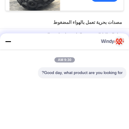
مصدات بحرية تعمل بالهواء المضغوط
حبل المطاط البحري نوع الحاجز هوائي لرسو السفن
Windy
مصدات قارب قابل للنفخ عالية القوة ، مصدات مطاطية من يوكوهاما
للأحواض
9:30 AM
مصدات بحرية مطاطية تعمل بالهواء المضغوط من SGS نوع الإطارات
محكمة الغلق تمامًا
Good day, what product are you looking for?
فئات شعبية
جميع
مصدات بحرية تعمل 
الحاجز الهوائي العائم
بالهواء المضغوط
وسائد هوائية من 
مصدات يوكوهاما 
المطاط البحري
الهوائية