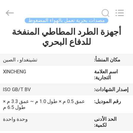
Qingdao
Xincheng
Rubber
Products
Co.,
مصدات بحرية تعمل بالهواء المضغوط
Ltd..
All
أجهزة الطرد المطاطي المنفخة
مسكن
Rights
Reserved.
للدفاع البحري
منتجات
مكان المنشأ:
تشينغداو ، الصين
عرض
اسم العلامة
XINCHENG
الواقع
التجارية:
الافتراضي
إصدار الشهادات:
ISO GB/T BV
رقم الموديل:
عمق 0.5 م × طول 1.0 م ~ عمق 3.3 م ×
معلومات
طول 6.5 م
عنا
الحد الأدنى
وحدة واحدة
لكمية: