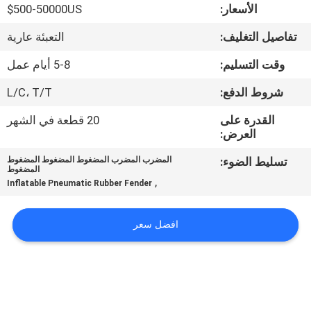
جولة
الأسعار:
500-50000US$
في
تفاصيل التغليف:
التعبئة عارية
المعمل
وقت التسليم:
5-8 أيام عمل
شروط الدفع:
L/C، T/T
مراقبة
القدرة على
20 قطعة في الشهر
الجودة
العرض:
تسليط الضوء:
المضرب المضرب المضغوط المضغوط المضغوط
اتصل
المضغوط
,
Inflatable Pneumatic Rubber Fender
بنا
افضل سعر
أخبار
حالات