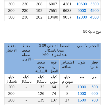
300
230
208
6907
4281
10600
3300
300
230
192
7551
6633
9000
4500
300
230
202
10490
9037
12000
4500
نوع 50Kpa
الحجم الاسمي
الضغط الداخلي 0.05
ضبط
ضغط
ميجا باسكال
ضغط
الاختبار
عند انحراف 60٪
صمام
الأمان
قطر
طول
امتصاص
قوة
ضغط
الدائرة
الطاقة
رد
بدن
الفعل
السفينة
مم
مم
كيلو
كيلو
كيلو
كيلو
كيلو
نيوتن م
نيوتن
باسكال
باسكال
باسكال
200
-
132
64
6
1000
500
200
-
126
74
8
1000
600
200
-
135
137
17
1500
700