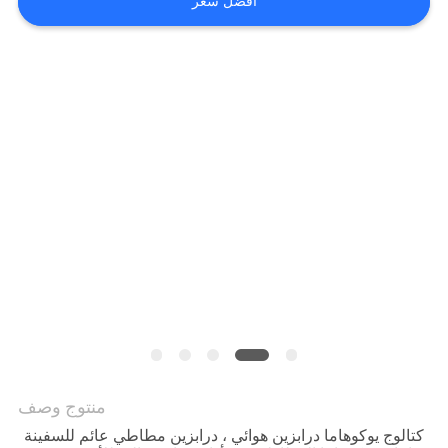
افضل سعر
خريطة
الموقع
PRIVACY
POLICY
منتوج وصف
كتالوج يوكوهاما درابزين هوائي ، درابزين مطاطي عائم للسفينة