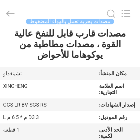
Qingdao
Xincheng
Rubber
Products
Co.,
مصدات بحرية تعمل بالهواء المضغوط
Ltd..
All
مصدات قارب قابل للنفخ عالية
مسكن
Rights
Reserved.
القوة ، مصدات مطاطية من
منتجات
يوكوهاما للأحواض
عرض
مكان المنشأ:
تشينغداو
الواقع
اسم العلامة
XINCHENG
الافتراضي
التجارية:
إصدار الشهادات:
CCS LR BV SGS RS
معلومات
رقم الموديل:
D3.3 م * 6.5 م L
عنا
الحد الأدنى
1 قطعة
لكمية: