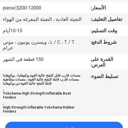
جولة
الأسعار:
$200-12000/piece
في
تفاصيل التغليف:
التعبئة العادية ، التعبئة المفرغة من الهواء
المعمل
وقت التسليم:
10-15أيام
مراقبة
شروط الدفع:
L / C ، T / T ، ويسترن يونيون ، موني
جرام
الجودة
القدرة على
150 قطعة في الشهر
العرض:
اتصل
تسليط الضوء:
مصدات قارب قابل للنفخ عالية القوة يوكوهاما ، يوكوهاما
بنا
مصدات قارب قابلة للنفخ عالية القوة ، مصدات مطاطية
قابلة للنفخ عالية القوة من يوكوهاما
,
Yokohama High Strength Inflatable Boat
أخبار
Fenders
,
High Strength Inflatable Yokohama Rubber
Fenders
حالات