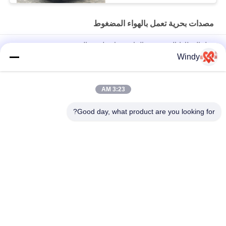
مصدات بحرية تعمل بالهواء المضغوط
حبل المطاط البحري نوع الحاجز هوائي لرسو السفن
Windy
مصدات قارب قابل للنفخ عالية القوة ، مصدات مطاطية من يوكوهاما
للأحواض
3:23 AM
مصدات بحرية مطاطية تعمل بالهواء المضغوط من SGS نوع الإطارات
محكمة الغلق تمامًا
Good day, what product are you looking for?
فئات شعبية
جميع
مصدات بحرية تعمل 
الحاجز الهوائي العائم
بالهواء المضغوط
وسائد هوائية من 
مصدات يوكوهاما 
المطاط البحري
الهوائية
وسائد هوائية إنقاذ 
إطلاق وسائد هوائية 