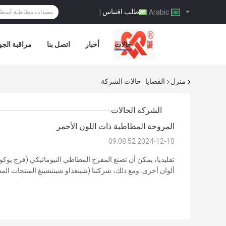
طلب اقتباس
|
Arabic
حالات
أخبار
اتصل بنا
مراقبة الجو
منزل
القضايا
حالات الشركة
الشركة الحالات
المروحة المطاطية ذات اللون الأحمر
2024-12-10 09:08:52
تقليديا، يمكن أن تصنع المفرج المطاطي النيوماتيكي (فرج يوكو
ألوان أخرى. ومع ذلك، شركتنا (شينغداو شينتشينغ المنتجات الم
حمراء قابلة للنفخ بناءً على طلب من العملاء الكوريين. شركتنا ل