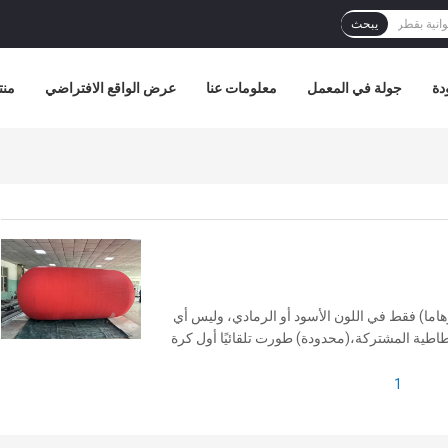
يبحث
دة
جولة في المعمل
معلومات عنا
عرض الواقع الافتراضي
منت
هاما) فقط في اللون الأسود أو الرمادي، وليس أي
طاطية المشتركة،(محدودة) طورت تلقائيًا أول كرة
ن تتوقف أبداً عن خدمة احتياجات ...
1