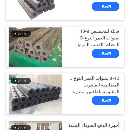
خريطة
الاتصال
الموقع
51
إطلاق وسائد هوائية
قابلة للتخصيص 8-10
PRIVACY
سنوات العمر النوع D
لإطلاق السفن
POLICY
المطاط الصلب المزلق
للحماية البحرية
الاتصال
8-10 سنوات العمر النوع D
23
المطاطية المضرب
وسائد هوائية إنقاذ
المقاومة للطقس ممتازة
لاستيعاب الطاقة التأثير
الاتصال
البحرية
أجهزة الدفع السوداء الصلبة