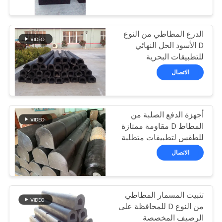
جولة
في
الدرع المطاطي من النوع
المعمل
62
D الأسود الحل النهائي
للتطبيقات البحرية
مصدات يوكوهاما
مراقبة
الاتصال
الهوائية
الجودة
أجهزة الدفع الصلبة من
اتصل
المطاط D مقاومة ممتازة
بنا
للطقس لتطبيقات متطلبة
31
الاتصال
وسائد هوائية من
أخبار
المطاط البحري
تثبيت المسمار المطاطي
حالات
من النوع D للمحافظة على
الرصيف المخصصة