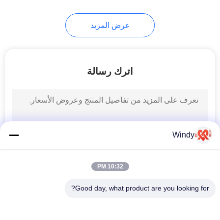
21
عرض المزيد
مصدات مطاطية
بحرية
اترك رسالة
33
Windy
مصدات مطاطية
أسطوانية
10:32 PM
Good day, what product are you looking for?
فئات شعبية
جميع