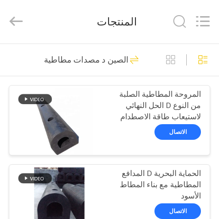
Qingdao
Xincheng
Rubber
المنتجات
Products
Co.,
Ltd..
All
مسكن
Rights
69
Reserved.
الصين د مصدات مطاطية
مصدات بحرية تعمل
منتجات
بالهواء المضغوط
المروحة المطاطية الصلبة
من النوع D الحل النهائي
عرض
لاستيعاب طاقة الاصطدام
الواقع
الاتصال
الافتراضي
27
الحماية البحرية D المدافع
معلومات
الحاجز الهوائي العائم
المطاطية مع بناء المطاط
عنا
الأسود
الاتصال