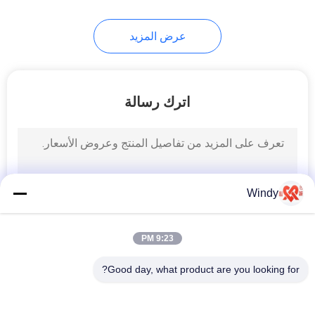
21
عرض المزيد
مصدات مطاطية
بحرية
اترك رسالة
33
Windy
مصدات مطاطية
أسطوانية
9:23 PM
Good day, what product are you looking for?
فئات شعبية
جميع