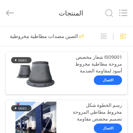
Qingdao
Xincheng
Rubber
المنتجات
Products
Co.,
Ltd..
All
مسكن
Rights
69
Reserved.
الصين مصدات مطاطية مخروطية
مصدات بحرية تعمل
منتجات
بالهواء المضغوط
ISO9001 شعار مخصص
مروحة مطاطية مخروط
عرض
أسود لمقاومة الصدمة
الواقع
العالية
الاتصال
الافتراضي
27
رسم الخطوة شكل
معلومات
الحاجز الهوائي العائم
مخروط مطاطي المروحة
عنا
تصميم مخصص مقاومة
الطقس للميناء
الاتصال