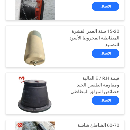
خريطة
الاتصال
الموقع
51
إطلاق وسائد هوائية
15-20 سنة العمر القشرة
PRIVACY
المطاطية المخروط الأسود
لإطلاق السفن
POLICY
للتصنيع
الاتصال
قيمة E / R.H العالية
23
ومقاومة الطقس الجيد
وسائد هوائية إنقاذ
خصائص المزلق المطاطي
المخروط
الاتصال
البحرية
60-70 الشاطئ شاشة