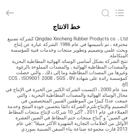
Qingdao
Xincheng
Rubber
Products
Co.,
Ltd..
خط الانتاج
All
مسكن
Rights
Reserved.
Qingdao Xincheng Rubber Products co. ، Ltd كشركة تصنيع
محترفة ، تم تأسيسها في عام 1986. الشركة عبارة عن إنتاج
منتجات
وبحث علمي وتصميم وتطوير منتجات وخدمات فنية للمؤسسة
المتكاملة.
تنتج الشركة بشكل أساسي الوسائد الهوائية المطاطية البحرية
والمصدات المطاطية الهوائية ، والمصدات المملوءة بالرغوة
عرض
وغيرها من المصدات المطاطية وما إلى ذلك ، والتي حصلت
الواقع
كمؤسسة رائدة على شهادة CCS ، ISO9001: 2008 ، SGS ، BV
إلخ.
الافتراضي
منذ عام 2000 ، اكتسبت الشركة الكثير من الخبرة في الإنتاج في
مجال الوسائد الهوائية والمصدات المطاطية البحرية ، والتي
جمعت عددًا كبيرًا من الموظفين الفنيين المتخصصين في
التصميم والإنتاج.تلتزم الشركة دائمًا بتحسين جودة المنتج وخدمة
معلومات
العملاء.في عام 2011 ، "أكبر 10 شركات لإنتاج منتجات المطاط
عنا
في الصين" و "إنتاج منتجات ختم المطاط في الصين العشرة
الأوائل من العلامات التجارية الشهيرة الأكثر مبيعًا" ؛في عام
2013 فازت مجموعة صناعة بناء السفن الصينية بموردي