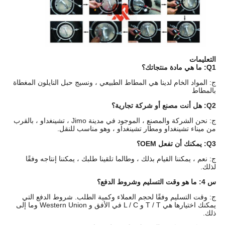
التعليمات
Q1: ما هي مادة منتجاتك؟
ج: المواد الخام لدينا هي المطاط الطبيعي ، ونسيج حبل النايلون المغطاة
بالمطاط
Q2: هل أنت مصنع أو شركة تجارية؟
ج: نحن الشركة والمصنع ، الموجود في مدينة Jimo ، تشينغداو ، بالقرب
من ميناء تشينغداو ومطار تشينغداو ، وهو مناسب للنقل.
Q3: يمكنك أن تفعل OEM؟
ج: نعم ، يمكننا القيام بذلك ، وطالما تلقينا طلبك ، يمكننا إنتاجه وفقًا
لذلك.
س 4: ما هو وقت التسليم وشروط الدفع؟
ج: وقت التسليم وفقًا لحجم العملاء وكمية الطلب. شروط الدفع التي
يمكنك اختيارها هي T / T و L / C في الأفق و Western Union وما إلى
ذلك.