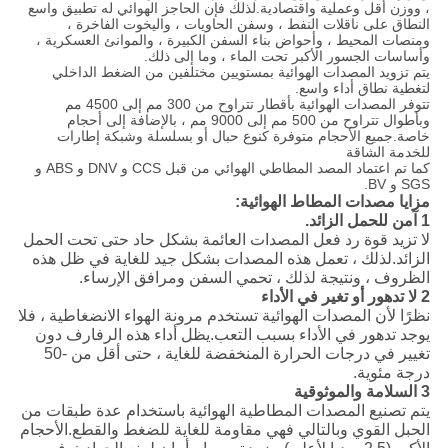
، ووزن أقل وعملية واقتصادية.لذلك فإن الحاجز الهوائي له تطبيق واسع
النطاق على ناقلات النفط ، وسفن الحاويات ، واليخوت الفاخرة ،
ومنصات المحيط ، وأحواض بناء السفن الكبيرة ، والموانئ العسكرية ،
وأساسات الجسور الأكبر تحت الماء ، وما إلى ذلك.
يتم تزويد المصدات الهوائية بمستويين مختلفين من الضغط الداخلي
لتغطية نطاق أداء واسع.
تتوفر المصدات الهوائية بأقطار تتراوح من 300 مم إلى 4500 مم
وبأطوال تتراوح من 500 مم إلى 9000 مم ، بالإضافة إلى أحجام
خاصة.جميع الأحجام متوفرة كنوع حبال أو بسلسلة وشبكة إطارات
للخدمة الشاقة
كما تم اعتماد المصد المطاطي الهوائي من قبل CCS و DNV و ABS و
SGS و BV.
مزايا مصدات المطاط الهوائية:
1
آمن للحمل الزائد.
لا تزيد قوة رد فعل المصدات العائمة بشكل حاد حتى تحت الحمل
الزائد.لذلك ، تعمل هذه المصدات بشكل جيد للغاية في ظل هذه
الظروف ، ونتيجة لذلك ، تحمي السفن ومرافق الإرساء.
2
لا تدهور أو تغير في الأداء
نظرًا لأن المصدات الهوائية تستخدم مرونة الهواء الانضغاطية ، فلا
يوجد تدهور في الأداء بسبب التعب.يظل أداء هذه الرفارف دون
تغيير في درجات الحرارة المنخفضة للغاية ، حتى أقل من -50
درجة مئوية.
3 السلامة والموثوقية
يتم تصنيع المصدات المطاطية الهوائية باستخدام عدة طبقات من
الحبل القوي وبالتالي فهي مقاومة للغاية للضغط والقطع.الأحجام