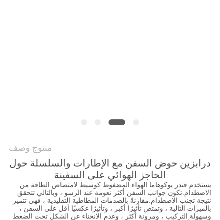
خريطة
الموقع
PRIVACY
POLICY
منتوج وصف
درابزين حوض السفن مع الإطارات والسلسلة حول
الحاجز الهوائي على السفينة
يستخدم فندر يوكوهاما الهواء المضغوط كوسيط لامتصاص الطاقة من
الاصطدام.تكون جوانب السفن أكثر نعومة عند الرسو ، وبالتالي تتحقق
نتيجة تجنب الاصطدام.مقارنةً بالصدمات المطاطية التقليدية ، فهي تتميز
بالميزات التالية ، وتمتص تأثيرًا أكبر ، وتأثيرًا عكسيًا أقل على السفن ،
وسهولة التركيب ، ومرونة أكثر ، وعدم الانحناء عن الشكل تحت الضغط