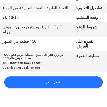
جولة
تفاصيل التغليف:
التعبئة العادية ، التعبئة المفرغة من الهواء
في
وقت التسليم:
10-15أيام
المعمل
شروط الدفع:
L / C ، T / T ، ويسترن يونيون ، موني
جرام
مراقبة
القدرة على
150 قطعة في الشهر
الجودة
العرض:
تسليط الضوء:
درابزين عائم قابل للنفخ ، مصدات حوض عائم CCS ،
اتصل
مصدات حوض عائم CCS
,
,
CCS Inflatable Dock Fender
بنا
CCS Floating Dock Fenders
أخبار
افضل سعر
حالات