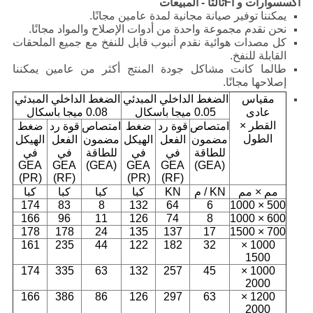
اكسسوارات و أ
F
ثالثا - المبيعات
يمكننا توفير صيانة مجانية لمدة عامين مجانًا.
نحن نقدم مجموعة واحدة من أدوات الإصلاح والمواد مجانًا.
كل مصدات هوائية نقدم أنبوب قابل للنفخ مع جميع الملحقات
القابلة للنفخ.
طالما كانت مشاكل جودة المنتج أكثر من عامين يمكننا
إصلاحها مجانًا.
مقياس
الضغط الداخلي المبدئي
الضغط الداخلي المبدئي
عادى
0.05 ميجا باسكال
0.08 ميجا باسكال
القطر ×
امتصاص
قوة رد
ضغط
امتصاص
قوة رد
ضغط
الطول
مضمون
الفعل
الهيكل
مضمون
الفعل
الهيكل
للطاقة
في
في
للطاقة
في
في
GEA
GEA
(GEA)
GEA
GEA
(GEA)
(PR)
(RF)
(PR)
(RF)
مم × مم
KN / م
KN
كبا
كبا
كبا
كبا
174
83
8
132
64
6
500 × 1000
166
96
11
126
74
8
600 × 1000
178
178
24
135
137
17
700 × 1500
161
235
44
122
182
32
1000 ×
1500
174
335
63
132
257
45
1000 ×
2000
166
386
86
126
297
63
1200 ×
2000