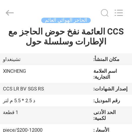
Qingdao
Xincheng
Rubber
Products
Co.,
الحاجز الهوائي العائم
Ltd..
All
CCS العائمة نفخ حوض الحاجز مع
مسكن
Rights
Reserved.
الإطارات وسلسلة حول
منتجات
مكان المنشأ:
تشينغداو
عرض
اسم العلامة
XINCHENG
الواقع
التجارية:
الافتراضي
إصدار الشهادات:
CCS LR BV SGS RS
رقم الموديل:
د 2.5 * 5.5 م لتر
معلومات
الحد الأدنى
1 قطعة
عنا
لكمية:
الأسعار:
$200-12000/piece