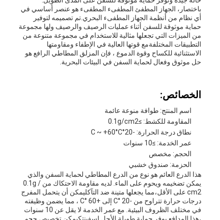
حالة جيدة وتوفر حماية موثوقة للسفن على المدى الطويل.
باختصار، الجهاز المطفئ المطفىء المطفىء هو عنصر أساسي في
أي نظام من أنظمة الجهاز المطفىء البحري.تم تصميمه لتوفير
حماية موثوقة للسفن أثناء عمليات الرصيف والرصيف ولها مجموعة
من الميزات التي تجعلها مثالية للاستخدام في مجموعة متنوعة من
التطبيقات المختلفةمع قوتها العالية في الإطفاء ومقاومتها
الاستثنائية للكساح وقوة الدموع ، فإن المزلق المطاطي الرافع هو
حل موثوق وفعال لحماية السفن في البيئات البحرية.
الخصائص:
اسم المنتج: طوافة منوعة عائمة
المقاومة للكشط: ≥0.1g/cm2
نطاق درجة الحرارة: -20°C ~ +60°C
عمر الخدمة: ≥10 سنوات
الحجم: مخصص
الحزمة: صندوق خشبي
هذا الدرع العائم هو نوع من الدرع المطاطي لحماية السفن والذي
يمكن تضخيمه ويحوم على الماء. لديه مقاومة الاحتكاك من 0.1g /
cm2 على الأقل،مما يجعلها متينة ضد التآكليمكن أن يتحمل المفرج
درجات حرارة تتراوح من -20 °C إلى +60 °C ، مما يضمن وظيفته
في مختلف الظروف البيئية. مع عمر الخدمة لا يقل عن 10 سنوات
،هذا المدافع يوفر حماية طويلة الأجل لسفينتكيمكن تخصيص حجم