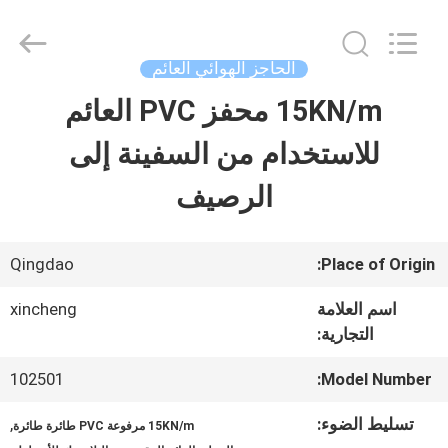
2026
Qingdao
Xincheng
Rubber
الحاجز الهوائي العائم
Products
Co.,
15KN/m محفز PVC العائم
مسكن
Ltd..
All
Rights
للاستخدام من السفينة إلى
Reserved.
منتجات
الرصيف
عرض
Qingdao
Place of Origin:
الواقع
اسم العلامة
xincheng
التجارية:
الافتراضي
102501
Model Number:
معلومات
تسليط الضوء:
,
15KN/m مرفوعة PVC طائرة طائرة