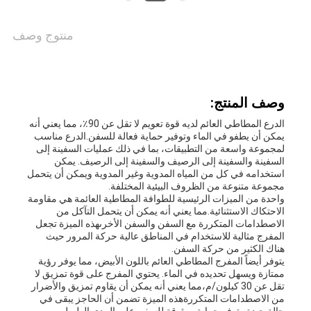
أخبار
منتوج وصف
حالات
وصف المنتج:
خريطة
الدرع المطاطي العائم لديه قوة تعويم لا تقل عن 90٪، مما يعني أنه
يمكن أن يطفو في الماء وتوفير حماية فعالة للسفن.الدرع مناسب
الموقع
لمجموعة واسعة من التطبيقات، بما في ذلك عمليات السفينة إلى
السفينة والسفينة إلى الرصيف والسفينة إلى الرصيف. يمكن
استخدامه في كل من المياه المدوية وغير المدوية ويمكن أن يتحمل
مجموعة متنوعة من الظروف البيئية المختلفة.
PRIVACY
واحدة من الميزات الرئيسية للطوافة المطاطية العائمة هي مقاومة
الاحتكاك الاستثنائية.مما يعني أنه يمكن أن يتحمل التآكل من
POLICY
الاصطدامات المتكررة مع السفن والسفن الأخرىهذه الميزة تجعل
المفرج مثالية للاستخدام في المناطق عالية حركة المرور حيث
هناك الكثير من حركة السفن.
يتوفر أيضاً المفرج المطاطي العائم باللون الأبيض، مما يوفر رؤية
ممتازة ويسهل تحديده في الماء. يحتوي المفرج على قوة تمزيق لا
تقل عن 30 كيلون/م،مما يعني أنه يمكن أن يقاوم تمزيق والأضرار
من الاصطدامات المتكررةهذه الميزة تضمن أن الحاجز يبقى في