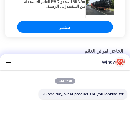
15KN/m محفز PVC العائم للاستخدام
من السفينة إلى الرصيف
استمر
الحاجز الهوائي العائم
Windy
مروحة دائمة من المطاط الرومي الأبيض
البيضاء سميكة 0.05MPa الصناعية العائمة المطاطية المضغوطة
9:30 AM
للشاطئ
Good day, what product are you looking for?
15KN/m محفز PVC العائم للاستخدام من السفينة إلى الرصيف
فئات شعبية
جميع