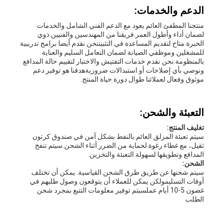
الدعم والخدمات:
منتجنا المطفئ العائم يعود مع الدعم الفني الشامل والخدمات
لضمان أداء وأطول العمر.فريقنا من المهندسين والفنيين ذوي
الخبرة متاح لتقديم المساعدة في التثبيتنحن نقدم أيضا برامج تدريبية
للمشغلين وموظفي الصيانة لضمان التعامل السليم والعناية
بالمنظومة.نحن نقدم خدمات التفتيش والاختبار لتقييم حالة المدافع
ونوصي بأي إصلاحات أو استبدالات ضروريةهدفنا هو توفير دعم
موثوق وفعال لعملائنا طوال دورة حياة المنتج.
التعبئة والشحن:
تغليف المنتج:
سيتم تعبئة المزلق العائم بالنفط بشكل آمن في صندوق كرتون
ثقيل، مع غطاء رغوة لحماية من الضرر أثناء الشحن.سيتم تنفخ
المدافع وتطويقها لسهولة التعبئة والتخزين.
الشحن:
سيتم شحنها عن طريق طرق الشحن القياسية. يمكن أن تختلف
أوقات التسليمولكن يمكن للعملاء أن يتوقعون وصول طلبهم في
غضون 5-10 أيام عملسيتم توفير معلومات التتبع بمجرد شحن
الطلب