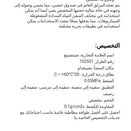
يتم تعبئة المزلق العائم في صندوق خشبي، مما يضمن وصوله إلى
وجهته في حالة مثالية.حجمها المخصص يعني أيضا أنه يمكن
استخدامه في مختلف السفن المياه السدادة المضغوطة
السيناريوهات، مما يجعلها منتجًا متعدد الاستخدامات يمكن
استخدامه في تطبيقات بحرية مختلفة.
التخصيص:
اسم العلامة التجارية: شينتشينغ
رقم الطراز: 102501
مكان المنشأ: تشينغداو
نطاق درجة الحرارة: -20°C ~ +60°C
الضغط: 0.05MPa
التطبيق: سفينة إلى سفينة، سفينة إلى مرسى، سفينة إلى
رصيف
الحجم: مخصص
المقاومة للكشط: ≥0.1g/cm2
احصل على أفضل طوافة مطاطية عائمة تناسب احتياجاتك مع
خدمات التخصيص الخاصة بنا