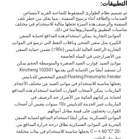
التطبيقات:
تم تصميم نظام الطوارئ المضغوط للشاحنة الفريد لامتصاص
الصدمات والطاقة أثناء ترسيخ السفينة ، مما يقلل من خطر تلف
السفينة والرصيف.هذه الميزة تجعلها مثالية للاستخدام في مختلف
مناسبات التطبيق والسيناريوهاتبما في ذلك:
الموانئ التجارية: يمكن استخدام هذه المدافع لحماية السفن
الكبيرة مثل سفن الشحن وناقلات النفط التي ترسو في الموانئ
التجارية.الرافعة العالية للدبابيس (≥90٪) تضمن حماية السفن
من الأضرارحتى في المياه العاصفة
موانئ الصيد: قوارب الصيد الصغيرة والمتوسطة الحجم يمكن
أن تستفيد أيضًا من الحماية التي يقدمها Xincheng 102501
Floating Pneumatic Fender.الحجم المخصص للدبابيس
يجعلها مناسبة للاستخدام في موانئ الصيد من مختلف الأحجام.
المارينات: يمكن لأصحاب القوارب الخاصة استخدام هذه المدافع
لحماية مركباتهم المائية من الأضرار عند الرصيف في
المارينات.عمر الخدمة للدبابيس ≥10 سنوات يضمن أن أصحاب
القوارب يحصلون على قيمة مقابل أموالهم.
الموانئ العسكرية: يمكن أيضًا استخدام المدافع لحماية السفن
البحرية في الموانئ العسكرية.نطاق درجة حرارة المدافع من
-20 °C ~ + 60 °C يجعلها مناسبة للاستخدام في بيئات مختلفة
وظروف الطقس.