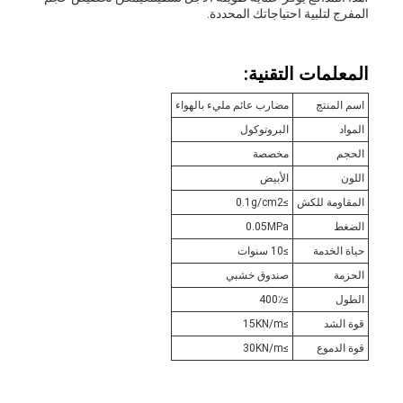
المفرج لتلبية احتياجاتك المحددة.
المعلمات التقنية:
اسم المنتج
مضارب عائم مليء بالهواء
المواد
البروتوكول
الحجم
مخصصة
اللون
الأبيض
المقاومة للكش
≥0.1g/cm2
الضغط
0.05MPa
حياة الخدمة
≥10 سنوات
الحزمة
صندوق خشبي
الطول
≥400٪
قوة الشد
≥15KN/m
قوة الدموع
≥30KN/m