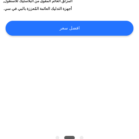
,
عنا
المزلق العائم المقوى من البلاستيك للأسطول
أجهزة التدليك العائمة المُعززة بالبي.في.سي.
جولة
افضل سعر
في
المعمل
مراقبة
الجودة
اتصل
بنا