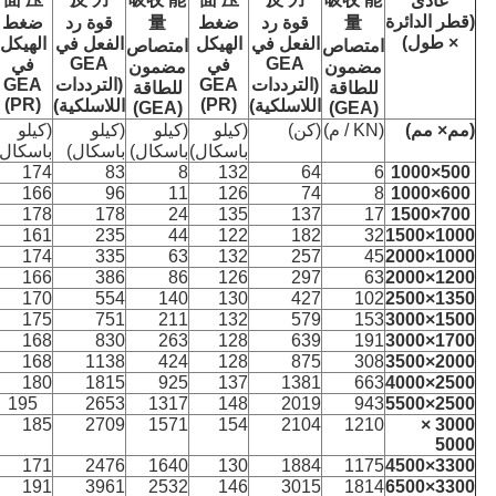
عادى
(قطر الدائرة
量
قوة رد
ضغط
量
قوة رد
ضغط
×
طول
)
الفعل في
الهيكل
الفعل في
الهيكل
امتصاص
امتصاص
GEA
GEA
في
في
مضمون
مضمون
(الترددات
GEA
(الترددات
GEA
للطاقة
للطاقة
(PR)
(PR)
اللاسلكية)
اللاسلكية)
(GEA)
(GEA)
(
مم
× مم)
(KN / م)
(كن)
(كيلو
(كيلو
(كيلو
(كيلو
باسكال)
باسكال)
باسكال)
باسكال)
174
83
8
132
64
6
1000
×
500
166
96
11
126
74
8
1000
×
600
178
178
24
135
137
17
1500
×
700
161
235
44
122
182
32
1500
×
1000
174
335
63
132
257
45
2000
×
1000
166
386
86
126
297
63
2000
×
1200
170
554
140
130
427
102
2500
×
1350
175
751
211
132
579
153
3000
×
1500
168
830
263
128
639
191
3000
×
1700
168
1138
424
128
875
308
3500
×
2000
180
1815
925
137
1381
663
4000
×
2500
195
2653
1317
148
2019
943
5500
×
2500
185
2709
1571
154
2104
1210
3000 ×
5000
171
2476
1640
130
1884
1175
4500
×
3300
191
3961
2532
146
3015
1814
6500
×
3300