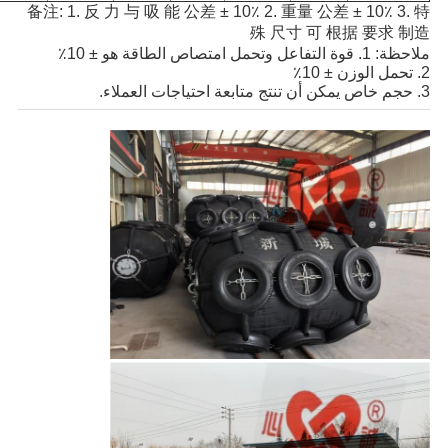
备注: 1. 反 力 与 吸 能 公差 ± 10٪ 2. 重量 公差 ± 10٪ 3. 特
殊 尺寸 可 根据 要求 制造
ملاحظة: 1. قوة التفاعل وتحمل امتصاص الطاقة هو ± 10٪
2. تحمل الوزن ± 10٪
3. حجم خاص يمكن أن تنتج متابعة احتياجات العملاء.