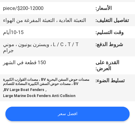
جولة
الأسعار:
$200-12000/piece
في
تفاصيل التغليف:
التعبئة العادية ، التعبئة المفرغة من الهواء
المعمل
وقت التسليم:
10-15أيام
مراقبة
شروط الدفع:
L / C ، T / T ، ويسترن يونيون ، موني
جرام
الجودة
القدرة على
150 قطعة في الشهر
العرض:
اتصل
تسليط الضوء:
مصدات حوض السفن البحرية BV ، مصدات القوارب الكبيرة
بنا
BV ، مصدات حوض السفن الكبيرة المضادة للتصادم
,
,
BV Large Boat Fenders
Large Marine Dock Fenders Anti Collision
أخبار
افضل سعر
حالات