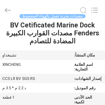
Qingdao
Xincheng
Rubber
Products
Co.,
مصدات بحرية تعمل بالهواء المضغوط
Ltd..
All
BV Cetificated Marine Dock
مسكن
Rights
Reserved.
Fenders مصدات القوارب الكبيرة
منتجات
المضادة للتصادم
عرض
مكان المنشأ:
تشينغداو
الواقع
اسم العلامة
XINCHENG
الافتراضي
التجارية:
إصدار الشهادات:
CCS LR BV SGS RS
معلومات
رقم الموديل:
د 2.2 م * 3.5 م
عنا
الحد الأدنى
1 قطعة
لكمية: