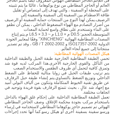
فى العالم.الحاجز المطاطي الهوائي المعروف أيضًا باسم الحاجز
العائم أو الحاجز المطاطي من نوع يوكوهاما ، غالبًا ما يتم تثبيته
على المحطة أو السفينة ، والتي تهدف إلى امتصاص أو تقليل
طاقة الاصطدام بين السفينة إلى السفينة والسفينة إلى
الرصيف.يمكن لهذا النوع من المنتجات حماية السفينة أو الرصيف
من أضرار التصادم.مع الهواء المضغوط الداخلي ، يمكن أن تطفو
على الماء وتستخدم على نطاق واسع لحماية المعدات
المتوسطة.الحجم: D0.5 م × L1.0 م ~ 3.3 × L6.5 م.يتم إنتاج
المصدات المطاطية الهوائية "XINCHENG" وفقًا لمعايير الجودة
الدولية ISO17357-2002 و GB / T 2002-2002 ، وقد تم تصدير
منتجاتنا إلى جميع أنحاء العالم.
هيكل المصدات الهوائية المطاطية:
تحمي الطبقة المطاطية الخارجية طبقة الحبل والطبقة الداخلية
من التآكل والقوى الخارجية الأخرى.هذا المركب لديه قوة شد
وتمزق كافية لتحمل أي ظروف الطقس والاستخدام الصعب
يتم ترتيب طبقات الحبل في زوايا مثالية للحفاظ على الضغط
الداخلي وتوزيع الضغط بالتساوي.يتم إنشاء طبقة حبل الرفارف
عن طريق تقنية الخيوط المتكاملة وتتكون من ألياف البولي أميد
مع إجهاد شد عالٍ ، بحيث تتمتع الرفارف بقوة فريدة وتوحيد في
اتجاهات مختلفة.
تعمل الطبقة المطاطية الداخلية على إحكام غلق الهواء بالداخل
باستخدام مركب بجودة محكمة الإغلاق. وصف الحاجز المطاطي
الهوائي تم تصميم حاجز يوكوهاما المطاطي لاستخدامه في إرساء
ورسو سفينة بسفينة أخرى أو هيكل رسو.كما أنها تحدد إجراءات