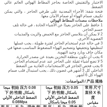
الاختبار والتفتيش الخاصة بحاجز المطاط الهوائي العائم عالي
الضغط.
فتحة شفة: الأجزاء المعدنية على طرفي الحاجز ، والتي يمكن
تكييف صمام الهواء أو صمام الأمان معها.
ملاحظات مصدات المطاط الهوائي
1 حافظ على الحاجز بعيدًا عن الأشياء الحادة ، في حالة تلف
جسم الحاجز.
2 لا يمكن أن يتلامس الحاجز مع الحمض والزيت والمذيبات
العضوية الأخرى.
3 في حالة عدم استخدام الحاجز لفترة طويلة ، يجب غسلها
لتنظيفها وتجفيفها وتضخيم الهواء المضغوط المناسب.ضعها في
مكان جاف وبارد وجيد التهوية.
4 يجب أن تكون منطقة التخزين بعيدة عن مصدر الحرارة.
5 لا تضع أشياء ثقيلة على الحاجز عند عدم استخدام الحاجز.
6 يجب فحص الحاجز في الاستخدامات العادية من الضغط
الداخلي كل 3 أشهر.في غضون ذلك ، يجب استبدال قلب صمام
الهواء كل 6 أشهر.
产品 规格 / المواصفات:
常用 尺寸
初始 压力 0.05 ميجا
初始 压力 0.08 ميجا
直径 X 长
باسكال 下 的 性能
باسكال 下 的 性能
度
الضغط الداخلي الأولي
الضغط الداخلي الأولي
0.08Mpa
0.05 ميجا باسكال
مقياس
面 压
反 力
吸收 能
面 压
反 力
吸收 能