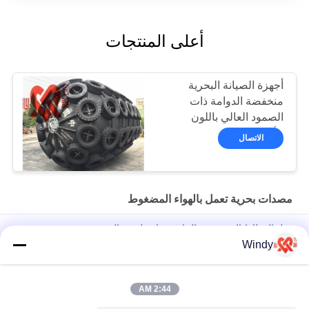
أعلى المنتجات
أجهزة الصيانة البحرية
منخفضة الدوامة ذات
الصمود العالي باللون
الأسود
الاتصال
مصدات بحرية تعمل بالهواء المضغوط
حبل المطاط البحري نوع الحاجز هوائي لرسو السفن
Windy
مصدات قارب قابل للنفخ عالية القوة ، مصدات مطاطية من يوكوهاما
للأحواض
2:44 AM
مصدات بحرية مطاطية تعمل بالهواء المضغوط من SGS نوع الإطارات
محكمة الغلق تمامًا