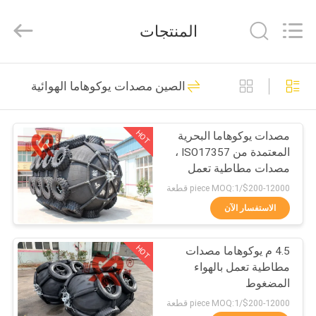
Qingdao
Xincheng
Rubber
المنتجات
Products
Co.,
Ltd..
All
مسكن
Rights
69
Reserved.
الصين مصدات يوكوهاما الهوائية
مصدات بحرية تعمل
منتجات
بالهواء المضغوط
HOT
مصدات يوكوهاما البحرية
المعتمدة من ISO17357 ،
عرض
مصدات مطاطية تعمل
الواقع
بالهواء المضغوط
$200-12000/piece MOQ:1 قطعة
الافتراضي
الاستفسار الآن
27
HOT
4.5 م يوكوهاما مصدات
معلومات
الحاجز الهوائي العائم
مطاطية تعمل بالهواء
عنا
المضغوط
$200-12000/piece MOQ:1 قطعة