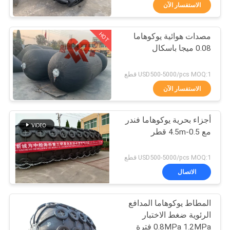
جولة
الاستفسار الآن
في
HOT
مصدات هوائية يوكوهاما
المعمل
62
0.08 ميجا باسكال
مصدات يوكوهاما
مراقبة
USD500-5000/pcs MOQ:1 قطع
الهوائية
الجودة
الاستفسار الآن
أجزاء بحرية يوكوهاما فندر
اتصل
مع 0.5-4.5m قطر
بنا
31
USD500-5000/pcs MOQ:1 قطع
وسائد هوائية من
أخبار
الاتصال
المطاط البحري
المطاط يوكوهاما المدافع
حالات
الرئوية ضغط الاختبار
0.8MPa 1.2MPa فترة