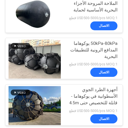
الملاحة المروحة الأجزاء
البحرية الأساسية لحماية
66
السفن
USD500-5000/pcs MOQ:1 قطع
مصدات مملوءة
الاتصال
بالرغوة
50kPa-80kPa يوكوهاما
المدافع الرونية للتطبيقات
البحرية
USD500-5000/pcs MOQ:1 قطع
الاتصال
31
أجهزة الطرد الجوي
د مصدات مطاطية
الأسطوانية في يوكوهاما -
قابلة للتخصيص حتى 4.5m
USD500-5000/pcs MOQ:1 قطع
الاتصال