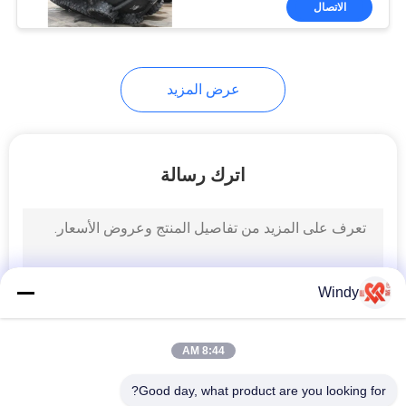
الاتصال
23
مصدات مطاطية
مخروطية
عرض المزيد
اترك رسالة
37
مصدات مطاطية
خلوية
Windy
8:44 AM
Good day, what product are you looking for?
27