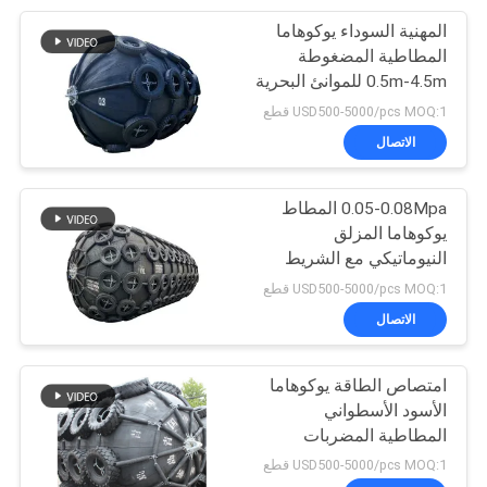
المهنية السوداء يوكوهاما
21
المطاطية المضغوطة
مصدات مطاطية
0.5m-4.5m للموانئ البحرية
USD500-5000/pcs MOQ:1 قطع
بحرية
الاتصال
0.05-0.08Mpa المطاط
يوكوهاما المزلق
النيوماتيكي مع الشريط
33
الحار المعالج
USD500-5000/pcs MOQ:1 قطع
مصدات مطاطية
الاتصال
أسطوانية
امتصاص الطاقة يوكوهاما
الأسود الأسطواني
المطاطية المضربات
الروائية للمدافع البحرية
USD500-5000/pcs MOQ:1 قطع