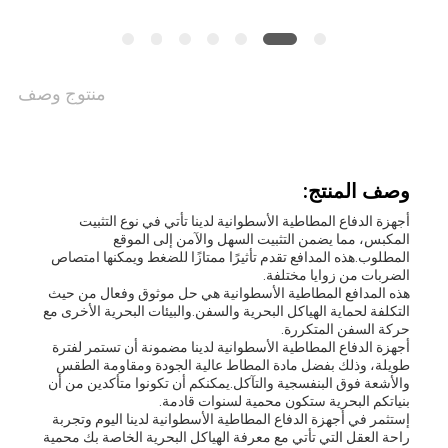
أخبار
حالات
منتوج وصف
خريطة
وصف المنتج:
الموقع
أجهزة الدفاع المطاطية الأسطوانية لدينا تأتي في نوع التثبيت
المكبس، مما يضمن التثبيت السهل والآمن إلى الموقع
المطلوب.هذه المدافع تقدم تأثيرًا ممتازًا للضغط ويمكنها امتصاص
الضربات من زوايا مختلفة.
PRIVACY
هذه المدافع المطاطية الأسطوانية هي حل موثوق وفعال من حيث
التكلفة لحماية الهياكل البحرية والسفن.والبيئات البحرية الأخرى مع
POLICY
حركة السفن المتكررة.
أجهزة الدفاع المطاطية الأسطوانية لدينا مضمونة أن تستمر لفترة
طويلة، وذلك بفضل مادة المطاط عالية الجودة ومقاومة الطقس
والأشعة فوق البنفسجية والتآكل.يمكنكم أن تكونوا متأكدين من أن
بنياتكم البحرية ستكون محمية لسنوات قادمة.
إستثمر في أجهزة الدفاع المطاطية الأسطوانية لدينا اليوم وتجربة
راحة العقل التي تأتي مع معرفة الهياكل البحرية الخاصة بك محمية