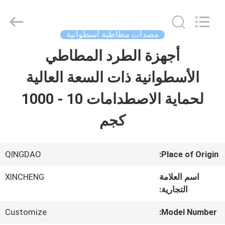
2026
Qingdao
Xincheng
Rubber
مصدات مطاطية أسطوانية
Products
Co.,
أجهزة الطرد المطاطي
مسكن
Ltd..
All
Rights
الأسطوانية ذات السعة العالية
Reserved.
منتجات
لحماية الاصطدامات 10 - 1000
كجم
عرض
الواقع
QINGDAO
Place of Origin:
الافتراضي
اسم العلامة
XINCHENG
التجارية:
معلومات
Customize
Model Number: