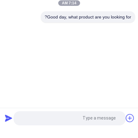
7:14 AM
المقاومة للظروف الجوية المسامير المطاطية الأسطوانية ذات امتصاص
Good day, what product are you looking for?
الطاقة العالي مناسبة للقوارب الجرارة
فئات شعبية
جميع
مصدات بحرية تعمل 
الحاجز الهوائي العائم
بالهواء المضغوط
وسائد هوائية من 
مصدات يوكوهاما 
المطاط البحري
الهوائية
وسائد هوائية إنقاذ 
إطلاق وسائد هوائية 
البحرية
لإطلاق السفن
مصدات مملوءة 
د مصدات مطاطية
طلب اقتباس
بالرغوة