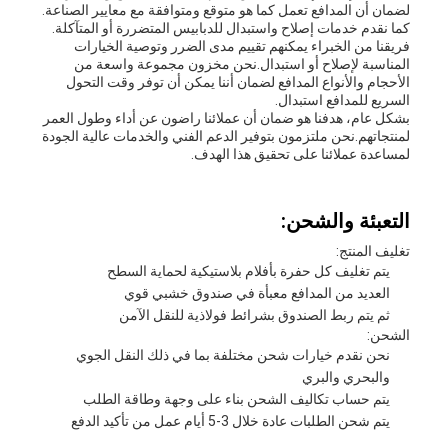
لضمان أن المدافع تعمل كما هو متوقع ومتوافقة مع معايير الصناعة.
كما نقدم خدمات إصلاح واستبدال للدبابيس المتضررة أو المتآكلة.
فريقنا من الخبراء يمكنهم تقييم مدى الضرر وتوصية الخيارات
المناسبة لإصلاح أو استبدال.نحن مخزون مجموعة واسعة من
الأحجام والأنواع المدافع لضمان أننا يمكن أن توفر وقت التحول
السريع للمدافع استبدال.
بشكل عام، هدفنا هو ضمان أن عملائنا راضون عن أداء وطول العمر
لمنتجاتهم.نحن ملتزمون بتوفير الدعم الفني والخدمات عالية الجودة
لمساعدة عملائنا على تحقيق هذا الهدف.
التعبئة والشحن:
تغليف المنتج:
يتم تغليف كل حفرة بأفلام بلاستيكية لحماية السطح
العديد من المدافع معبأة في صندوق خشبي قوي
ثم يتم ربط الصندوق بشرائط فولاذية للنقل الآمن
الشحن:
نحن نقدم خيارات شحن مختلفة بما في ذلك النقل الجوي
والبحري والبري
يتم حساب تكاليف الشحن بناء على وجهة وطاقة الطلب
يتم شحن الطلبات عادة خلال 3-5 أيام عمل من تأكيد الدفع