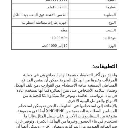
قطرها
100-2000ملم
المقاومة
الطقس، الأشعة فوق البنفسجية، التآكل
النوع
أجهزة إطارات مطاطية أسطوانية
التثبيت
معقّد
قوة الشد
10-30MPa
الوزن
10 إلى 1000 كجم
التطبيقات:
واحدة من أكثر التطبيقات شيوعا لهذه المدافع هي في حماية
المرفأات وغيرها من الهياكل البحرية. يمكن أن يمتص المدافع
المطاطي الصمغية طاقة الاصطدام من القوارب ،منع تلف الهيكل
وضمان سلامة الأشخاص على متن الطائرةكما أنها تستخدم عادة
في بناء الرواسب العائمة، وتوفر حلًا متينًا ودائمًا للحماية من
الأمواج والعوامل البيئية الأخرى.
بالإضافة إلى استخدامها في التطبيقات البحرية، يمكن استخدام
المسامير المطاطية الصمغية من XINCHENG أيضًا في مجموعة
متنوعة من السيناريوهات الأخرى. على سبيل المثال،غالبا ما
تستخدم في بناء الجسور وغيرها من الهياكل الكبيرة، وتوفير عازل
ضد الطاقة الصدمة من المركبات ومصادر أخرى. ويمكن أيضا أن