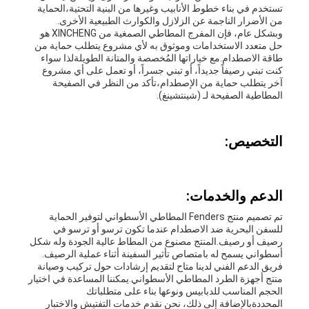
تستخدم في بناء خطوط الأنابيب وغيرها من البنية التحتية،الحماية
من الأضرار الناجمة عن الزلازل والكوارث الطبيعية الأخرى.
وبشكل عام، فإن المفرج المطاطي الصمغية من XINCHENG هو
حل متعدد الاستخدامات وموثوق به لأي مشروع يتطلب حماية من
طاقة الاصطدام.مع خياراتها المُخصصة والمتانة الطويلةلذا سواء
كنت تبني رصيفاً جديداً، أو تبني جسراً، أو تعمل على أي مشروع
آخر يتطلب حماية من الإصطدام،تأكد من النظر في الصفيحة
المطاطية الصفيحة لـ (شينتشينغ).
التخصيص:
الدعم والخدمات:
تم تصميم منتج Fenders المطاطي الأسطواني لتوفير الحماية
للسفن البحرية ضد الاصطدام عندما تكون ترسو أو ترسو في
رصيف أو رصيف.المنتج مصنوع من المطاط عالية الجودة وله شكل
أسطواني يسمح له بامتصاص تأثير السفينة أثناء عملية الرصيف.
فريق الدعم الفني لدينا متاح لتقديم إرشادات حول تركيب وصيانة
منتج أجهزة الطرد المطاطي الأسطواني.يمكننا المساعدة في اختيار
الحجم المناسب للدبابيس ونوعها بناء على متطلباتك
المحددةبالإضافة إلى ذلك، نحن نقدم خدمات التفتيش والاختبار