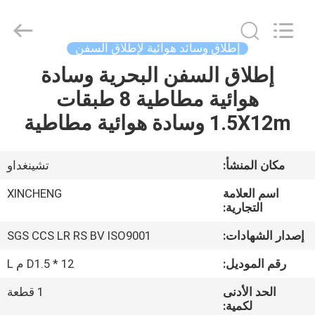
Qingdao
Xincheng
Rubber
Products
Co.,
إطلاق وسائد هوائية لإطلاق السفن
Ltd..
All
إطلاق السفن البحرية وسادة
مسكن
Rights
Reserved.
هوائية مطاطية 8 طبقات
منتجات
1.5X12m وسادة هوائية مطاطية
عرض
مكان المنشأ:
تشينغداو
الواقع
اسم العلامة
XINCHENG
الافتراضي
التجارية:
إصدار الشهادات:
SGS CCS LR RS BV ISO9001
معلومات
رقم الموديل:
D1.5 * 12 م L
عنا
الحد الأدنى
1 قطعة
لكمية: