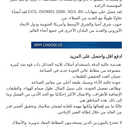
المؤسسة الرائدة
لقد حصل على شهادات CCS، ISO9001:2008، SGS، BV.لقد أنشأنا
تعاونًا طويلًا مع العديد من العملاء، من
جنوب شرق آسيا والشرق الأوسط وأمريكا الجنوبية ودول الاتحاد
الأوروبي والعديد من البلدان الأخرى في جميع أنحاء العالم.
ادفع اقل.واحصل على المزيد.
هندسة عالية الدقة باستخدام أسلاك ثلاثية الجدائل ذات قوة شد كبيرة.
·
·
مصنوعة من مطاط عالي الجودة جديد في الصناعة.
·
ضمان العدد الحقيقي للطبقات.
·
جودة عالية الأداء وسمك طبقة أعلى من معايير الصناعة.
·
وظائف تفصيل الجودة، على سبيل المثال: طول صمام الهواء، والطبقات
الإضافية للأطراف، والاتصال الأكثر إحكامًا مع الحد الأدنى من الفشل وما
إلى ذلك. هذه المناطق هي
غالبًا ما يتم إهمالها ولكنها مهمة للغاية لضمان سلامتك وتحقيق أقصى قدر
من العائد من خلال إطالة العمر الإنتاجي.
لا تنخدع بالموردين الذين يستخدمون المطاط المعاد تدويره، والأسلاك