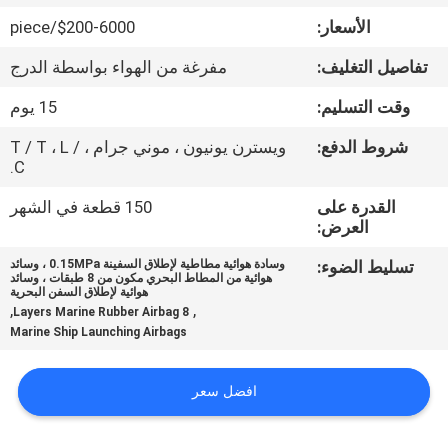
جولة
الأسعار:
$200-6000/piece
في
تفاصيل التغليف:
مفرغة من الهواء بواسطة الدرج
المعمل
وقت التسليم:
15 يوم
مراقبة
شروط الدفع:
ويسترن يونيون ، موني جرام ، T / T ، L /
C.
الجودة
القدرة على
150 قطعة في الشهر
العرض:
اتصل
تسليط الضوء:
وسادة هوائية مطاطية لإطلاق السفينة 0.15MPa ، وسائد
بنا
هوائية من المطاط البحري مكون من 8 طبقات ، وسائد
هوائية لإطلاق السفن البحرية
,
,
8 Layers Marine Rubber Airbag
Marine Ship Launching Airbags
أخبار
افضل سعر
حالات