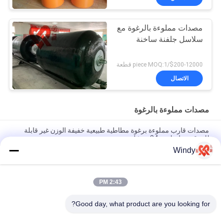
مصدات مملوءة بالرغوة مع
سلاسل جلفنة ساخنة
$200-12000/piece MOQ:1 قطعة
الاتصال
مصدات مملوءة بالرغوة
مصدات قارب مملوءة برغوة مطاطية طبيعية خفيفة الوزن غير قابلة
للغرق ضمان لمدة 24 شهرًا
Windy
مصدات مملوءة بالرغوة حاصلة على شهادة ISO تمتص الطاقة وأداء عالٍ
وغير قابل للغرق
2:43 PM
2.0 م قطرها رغوة البولي ايثيلين معبأ مصدات 3.5 م طول للقوارب
البارجة
Good day, what product are you looking for?