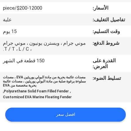
جولة
الأسعار:
$200-12000/piece
في
تفاصيل التغليف:
علبة
المعمل
وقت التسليم:
15 يوم
مراقبة
شروط الدفع:
موني جرام ، ويسترن يونيون ، موني جرام
، T / T ، L / C.
الجودة
القدرة على
150 قطعة في الشهر
العرض:
اتصل
تسليط الضوء:
مصدات عائمة بحرية من مادة البولي يوريثين EVA ، مصدات
بنا
مملوءة برغوة صلبة من مادة البولي يوريثين ، مصدات عائمة
بحرية مخصصة من EVA
,
,
Polyurethane Solid Foam Filled Fender
Customized EVA Marine Floating Fender
أخبار
افضل سعر
حالات