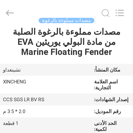
Qingdao
Xincheng
Rubber
Products
Co.,
مصدات مملوءة بالرغوة
Ltd..
All
مصدات مملوءة بالرغوة الصلبة
مسكن
Rights
Reserved.
من مادة البولي يوريثين EVA
منتجات
Marine Floating Fender
عرض
مكان المنشأ:
تشينغداو
الواقع
اسم العلامة
XINCHENG
الافتراضي
التجارية:
إصدار الشهادات:
CCS SGS LR BV RS
معلومات
رقم الموديل:
2.0 * 3.5 م
عنا
الحد الأدنى
1 قطعة
لكمية: