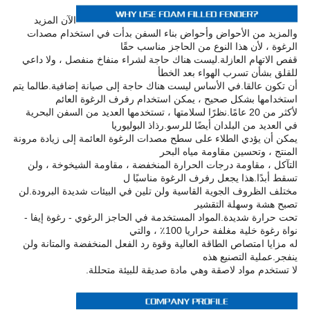
الآن المزيد
والمزيد من الأحواض وأحواض بناء السفن بدأت في استخدام مصدات
الرغوة ، لأن هذا النوع من الحاجز مناسب حقًا
قفص الاتهام العازلة.ليست هناك حاجة لشراء منفاخ منفصل ، ولا داعي
للقلق بشأن تسرب الهواء بعد الخطأ
أن تكون عالقا.في الأساس ليست هناك حاجة إلى صيانة إضافية.طالما يتم
استخدامها بشكل صحيح ، يمكن استخدام رفرف الرغوة العائم
لأكثر من 20 عامًا.نظرًا لسلامتها ، تستخدمها العديد من السفن البحرية
في العديد من البلدان أيضًا للرسو.رذاذ البوليوريا
يمكن أن يؤدي الطلاء على سطح مصدات الرغوة العائمة إلى زيادة مرونة
المنتج ، وتحسين مقاومة مياه البحر
التآكل ، مقاومة درجات الحرارة المنخفضة ، مقاومة الشيخوخة ، ولن
تسقط أبدًا.هذا يجعل رفرف الرغوة مناسبًا ل
مختلف الظروف الجوية القاسية ولن تلين في البيئات شديدة البرودة.لن
تصبح هشة وسهلة التقشير
تحت حرارة شديدة.المواد المستخدمة في الحاجز الرغوي - رغوة إيفا -
نواة رغوة خلية مغلفة حراريا 100٪ ، والتي
له مزايا امتصاص الطاقة العالية وقوة رد الفعل المنخفضة والمتانة ولن
ينفجر.عملية التصنيع هذه
لا تستخدم مواد لاصقة وهي مادة صديقة للبيئة متحللة.