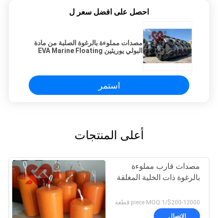
احصل على افضل سعر ل
مصدات مملوءة بالرغوة الصلبة من مادة
البولي يوريثين EVA Marine Floating
Fender
استمر
أعلى المنتجات
مصدات قارب مملوءة
بالرغوة ذات الخلية المغلقة
$200-12000/piece MOQ:1 قطعة
الاتصال