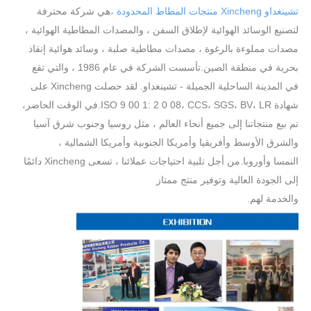
تشينغداو Xincheng منتجات المطاط المحدودة ،
هي شركة محترفة
لتصنيع الوسائد الهوائية لإطلاق السفن ، والمصدات المطاطية الهوائية ،
مصدات مملوءة بالرغوة ، مصدات مطاطية صلبة ، وسائد هوائية إنقاذ
بحرية في منطقة الصين.تأسست الشركة في عام 1986 ، والتي تقع
في المدينة الساحلية الجميلة - تشينغداو.
لقد حصلت Xincheng على
شهادة ISO 9 00 1: 2 0 08، CCS، SGS، BV
، LR.
في الوقت الحاضر،
تم بيع منتجاتنا إلى جميع أنحاء العالم ، مثل روسيا وجنوب شرق آسيا
والشرق الأوسط وأفريقيا وأمريكا الجنوبية وأمريكا الشمالية ،
النمسا وأوروبا.من أجل تلبية احتياجات عملائنا ، تسعى Xincheng دائمًا
إلى الجودة العالية وتوفير منتج ممتاز
والخدمة لهم.