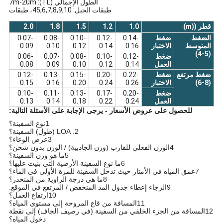
الطول الإجمالي (TL): 7m-20m
طبقات الحبل: 45,6,7,8,9,10، طبقات
قطر ((m)
1.0
1.2
1.5
1.8
2.0
الضغط
ضغط
0.14-
0.12-
0.10-
0.08-
0.07-
المتوسط
الاختبار
0.16
0.14
0.12
0.10
0.09
(4-5)
ضغط
0.12-
0.10-
0.08-
0.07-
0.06-
العمل
0.14
0.12
0.10
0.09
0.08
ضغط مرتفع
ضغط
0.22-
0.20-
0.15-
0.13-
0.12-
(6-8)
الاختبار
0.26
0.24
0.20
0.16
0.15
ضغط
0.20-
0.17-
0.13-
0.11-
0.10-
العمل
0.24
0.22
0.18
0.14
0.13
للحصول على عروض الأسعار - يرجى الإجابة على الأسئلة التالية:
1نوع السفينة؟
2. LOA (طول) السفينة؟
3عرض الوعاء؟
4الوزن الفعلي للقارب (وزن الجاذبية) / الوزن بدون شحن؟
5ما هو وزن السفينة؟
6ما نوع السفينة الأرضية التي بنيت عليها؟
7عمق المياه في الأمتار حيث تدخل السفينة للمرة الأولى في الماء؟
8ما هي درجة الزاوية من المنحدر؟
9الرجاء إعطاء جدول المد المنخفض / المرتفع في الموقع.
10ارتفاع العمل؟
11المسافة من قاع المروحة إلى مستوى المياه؟
12المسافة من الجزء الخلفي من السفينة (في رصيف الجاف) إلى نقطة
دخول المياه؟