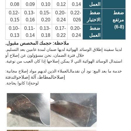
العمل
0.14
0.12
0.10
0.09
0.08
ضغط
ضغط
0.22-
0.20-
0.15-
0.13-
0.12-
مرتفع
الاختبار
026
0.24
0.20
0.16
0.15
(6-8)
ضغط
0.20-
0.17-
0.13-
0.11-
0.10-
العمل
0.24
0.22
0.18
0.14
0.13
ملاحظة:
حجمك المخصص مقبول
.
لدينا سفينة إطلاق الوسائد الهوائية لديها ضمان لمدة عامين بعد التسليم.
خلال فترة الضمان، نحن مسؤولون عن إصلاح أو
استبدال الوسائد الهوائية التي لا يمكن إصلاحها إذا كان العيب من نوعية.
خدمة ما بعد البيع: نود أن نقدم
الـ
العملاء الذين لديهم مواد إصلاح مجانية:
إصلاح
المطاط
، آلة إصلاح
و
التدفئة
لوحة
إذا كانوا بحاجة.