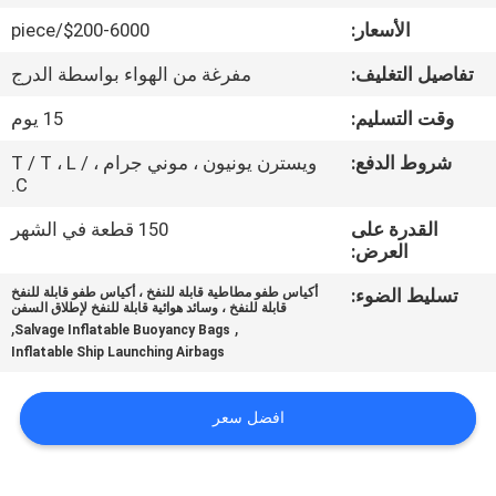
جولة
الأسعار:
$200-6000/piece
في
تفاصيل التغليف:
مفرغة من الهواء بواسطة الدرج
المعمل
وقت التسليم:
15 يوم
مراقبة
شروط الدفع:
ويسترن يونيون ، موني جرام ، T / T ، L /
C.
الجودة
القدرة على
150 قطعة في الشهر
العرض:
اتصل
تسليط الضوء:
أكياس طفو مطاطية قابلة للنفخ ، أكياس طفو قابلة للنفخ
بنا
قابلة للنفخ ، وسائد هوائية قابلة للنفخ لإطلاق السفن
,
,
Salvage Inflatable Buoyancy Bags
Inflatable Ship Launching Airbags
أخبار
افضل سعر
حالات