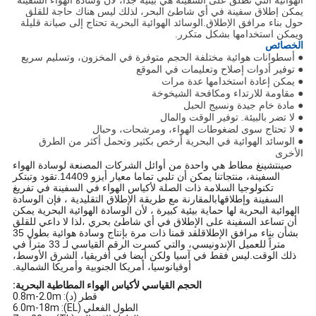
الهوائية التي تُطلق على السفينة هي بيئية جداً، لأن وسادة الهواء السفينة
يمكن إطلاق سفينة في أي شاطئ البحر، لذلك ليس هناك حاجة للقلق
حول بناء مرافق الإطلاق.الوسائد الهوائية البحرية تحتاج إلى صيانة قليلة
ويمكن استخدامها بشكل متكرر.
الخصائص
● أسطوانات هوائية مختلفة الحجم متوفرة في المخزون، وتسليم سريع
● توفير أدوات إصلاح وتعليمات في الموقع
● يمكن إعادة استخدامها عدة مرات
● مقاومة للارتداء ومكافحة الشيخوخة
● مادة خام جيدة ونسيج الحبل
● لا تضر بالبيئة. توفير الوقت والمال
● لا تحتاج سوى لضغوطات الهواء، ومرشحات، وحبال
● الوسائد الهوائية في البحرية أرخص بكثير وتحمل أكثر من الطرق
الأخرى
صينتشينغ مطاط هي واحدة من أوائل الشركات المصنعة لوسادة الهواء
السفينة، منتجاتنا يمكن أن تلبي تماما معيار أيزو 14409.تقود وتبتكر
تكنولوجيا السلامة ذات الصلة لأكياس الهواء في السفينة في تفريغ
السفينة وإطلاقهابالمقارنة مع طريقة الإطلاق التقليدية ، فإن الوسادة
الهوائية البحرية لها حماية بيئية كبيرة ، لأن الوسادة الهوائية البحرية يمكن
أن تساعد السفينة على الإطلاق في أي شاطئ بحري ،لذا لا داعي للقلق
بشأن بناء مرافق الإطلاقلقد قمنا ذات مرة بإنتاج وسادة هوائية بطول 35
متراً للعميل الإندونيسي، والتي كسرت الرقم القياسي لـ 33 متراً في
ذلك الوقت.ليس فقط في آسيا ولكن أيضا في أفريقيا، الشرق الأوسط،
أوقيانوسيا، أمريكا الجنوبية وأمريكا الشمالية.
الحجم القياسي لأكياس الهواء المطاطية البحرية:
قطر (د): 0.8m-2.0m
الطول الفعلي (EL): 6.0m-18m