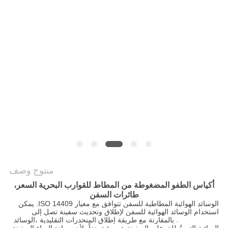
خريطة
الموقع
PRIVACY
POLICY
منتوج وصف
أكياس الطفو المضغوطة من المطاط للقوارب البحرية السعر،
طائرات السفن
الوسائد الهوائية المطاطية للسفن تتوافق مع معيار ISO 14409. يمكن
استخدام الوسائد الهوائية للسفن لإطلاق وتحديث سفينة تصل إلى
100000DWT. بالمقارنة مع طريقة إطلاق المنحدرات التقليدية ،الوسائد