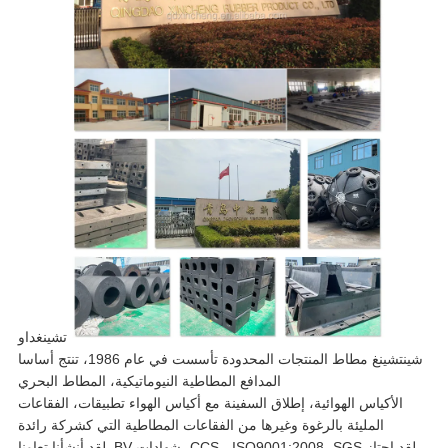
تشينغداو
شينتشينغ مطاط المنتجات المحدودة تأسست في عام 1986، تنتج أساسا
المدافع المطاطية النيوماتيكية، المطاط البحري
الأكياس الهوائية، إطلاق السفينة مع أكياس الهواء تطبيقات، الفقاعات
المليئة بالرغوة وغيرها من الفقاعات المطاطية التي كشركة رائدة
لقد اجتاز CCS ، ISO9001:2008، SGS، شهادات BV. لقد أنشأنا تعاونا