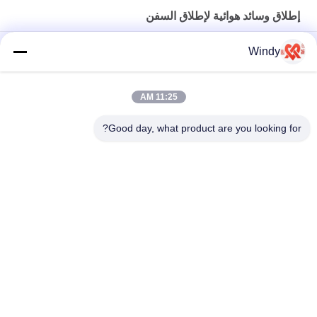
إطلاق وسائد هوائية لإطلاق السفن
سفينة ضغط متوسط ​​تطلق وسائد هوائية بحرية ذات قدرة تحمل عالية
Windy
بطول 8-24 مترًا
سفينة مطاطية طبيعية لإطلاق وسائد هوائية بالون لقوارب الإنزال
11:25 AM
إطلاق سفينة SGS للوسادة الهوائية للرفع البحري ضمان لمدة 24 شهرًا
Good day, what product are you looking for?
فئات شعبية
جميع
مصدات بحرية تعمل 
الحاجز الهوائي العائم
بالهواء المضغوط
وسائد هوائية من 
مصدات يوكوهاما 
المطاط البحري
الهوائية
وسائد هوائية إنقاذ 
إطلاق وسائد هوائية 
البحرية
لإطلاق السفن