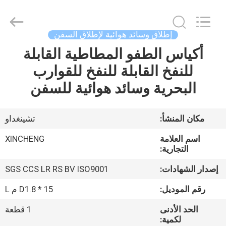
Qingdao
Xincheng
Rubber
Products
Co.,
إطلاق وسائد هوائية لإطلاق السفن
Ltd..
All
أكياس الطفو المطاطية القابلة
مسكن
Rights
Reserved.
للنفخ القابلة للنفخ للقوارب
منتجات
البحرية وسائد هوائية للسفن
عرض
مكان المنشأ:
تشينغداو
الواقع
اسم العلامة
XINCHENG
الافتراضي
التجارية:
إصدار الشهادات:
SGS CCS LR RS BV ISO9001
معلومات
رقم الموديل:
D1.8 * 15 م L
عنا
الحد الأدنى
1 قطعة
لكمية: