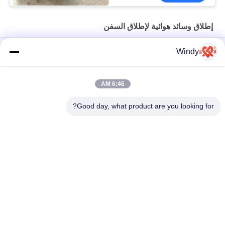
إطلاق وسائد هوائية لإطلاق السفن
سفينة ضغط متوسط ​​تطلق وسائد هوائية بحرية ذات قدرة تحمل عالية
Windy
بطول 8-24 مترًا
سفينة مطاطية طبيعية لإطلاق وسائد هوائية بالون لقوارب الإنزال
6:46 AM
إطلاق سفينة SGS للوسادة الهوائية للرفع البحري ضمان لمدة 24 شهرًا
Good day, what product are you looking for?
فئات شعبية
جميع
مصدات بحرية تعمل 
الحاجز الهوائي العائم
بالهواء المضغوط
وسائد هوائية من 
مصدات يوكوهاما 
المطاط البحري
الهوائية
وسائد هوائية إنقاذ 
إطلاق وسائد هوائية 
البحرية
لإطلاق السفن