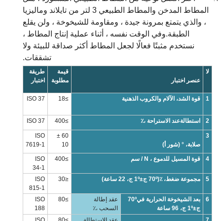
المطاط المدخن والمطاط الطبيعي 3 لتر من تايلاند وماليزيا
، والذي يتمتع بمرونة جيدة ، ومقاومة للشيخوخة ، ولن يقلع
الطبقة.وفي الوقت نفسه ، أثناء عملية إنتاج المطاط ،
نستخدم مثبتًا فعالًا لجعل المطاط أكثر صداقة للبيئة ولا
تشققات.
لا
قيمة
طريقة
عنصر اختبار
مطلوبة
اختبار
1
قوة الشد
، الآلام والكروب الذهنية
≥18
ISO 37
2
استطالة
عند الاستراحة ،٪
≥400
ISO 37
ISO
60 ±
3
صلابة
، ° (شور أ)
10
7619-1
4
قوة المسيل للدموع ، N / سم
≥400
ISO
34-1
5
مجموعة ضغط، ٪(
º ج
70
±
º ج
1
، 22 ساعة)
≤30
ISO
815-1
6
بعد الشيخوخة الحرارية في
º
70
عقد إطالة
≥80
ISO
ج
±
º ج
1
، 96 ساعة
السحب ،٪
188
7
عقد الاستطالة
≥80
ISO