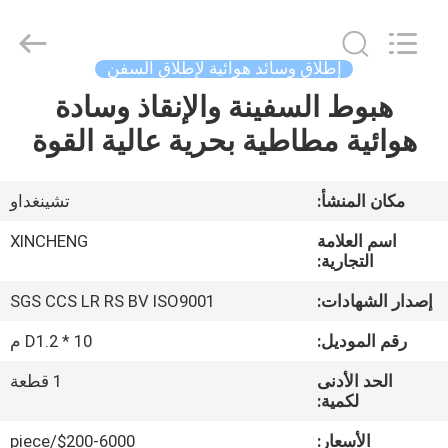
Qingdao
Xincheng
Rubber
Products
Co.,
إطلاق وسائد هوائية لإطلاق السفن
Ltd..
All
هبوط السفينة والإنقاذ وسادة
مسكن
Rights
Reserved.
هوائية مطاطية بحرية عالية القوة
منتجات
مكان المنشأ:
تشينغداو
عرض
اسم العلامة
XINCHENG
الواقع
التجارية:
الافتراضي
إصدار الشهادات:
SGS CCS LR RS BV ISO9001
رقم الموديل:
D1.2 * 10 م
معلومات
الحد الأدنى
1 قطعة
عنا
لكمية:
الأسعار:
$200-6000/piece