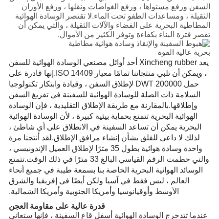
السفن ورفع مستواها ، ورفع الغواصات ونقلها ، ورفع الأوزان
الثقيلة ، ومساعدات الطفو تحت الماء.لا تقتصر الوسادة الهوائية
المطاطية البحرية على الفضاء والآلات الثقيلة ، والتي يمكن أن
تقصر فترة البناء بكفاءة وتوفر الكثير من الأموال.
يعد Xincheng rubber أحد أوائل مصنعي الوسادة الهوائية للسفن
، ويمكن أن تلبي منتجاتنا تمامًا معيار ISO 14409.إنها قادرة على
حمل 200000 DWT لإطلاق السفن ، وقيادة وابتكار تكنولوجيا
السلامة ذات الصلة للوسادة الهوائية للسفينة في تفريغ السفن
وإطلاقها.بالمقارنة مع طريقة الإطلاق التقليدية ، فإن الوسادة
الهوائية البحرية تتمتع بحماية بيئية كبيرة ، لأن الوسادة الهوائية
البحرية يمكن أن تساعد السفينة في الانطلاق على أي شاطئ ،
لذلك لا داعي للقلق بشأن إنشاء مرافق الإطلاق.لقد أنتجنا مرة
واحدة وسادة هوائية بطول 35 مترًا لإطلاق العميل الإندونيسي ،
والتي حطمت الرقم القياسي البالغ 33 مترًا في ذلك الوقت.تتمتع
الوسائد الهوائية البحرية الخاصة بنا بسمعة طيبة في جميع أنحاء
العالم ، ليس فقط في آسيا ولكن أيضًا في إفريقيا والشرق
الأوسط وأوقيانوسيا وأمريكا الجنوبية وأمريكا الشمالية.
قدرة عالية على مقاومة العجن
عندما تتدحرج الوسادة الهوائية أسفل قاع السفينة ، فإنها ستعاني