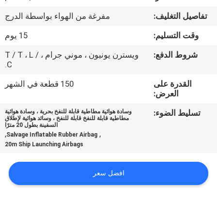
جولة
تفاصيل التغليف:
مفرغة من الهواء بواسطة الدرج
في
وقت التسليم:
15 يوم
المعمل
شروط الدفع:
ويسترن يونيون ، موني جرام ، T / T ، L /
C.
مراقبة
القدرة على
150 قطعة في الشهر
الجودة
العرض:
تسليط الضوء:
وسادة هوائية مطاطية قابلة للنفخ بحرية ، وسادة هوائية
اتصل
مطاطية قابلة للنفخ قابلة للنفخ ، وسائد هوائية لإطلاق
السفينة بطول 20 مترًا
بنا
,
,
Salvage Inflatable Rubber Airbag
20m Ship Launching Airbags
أخبار
افضل سعر
حالات