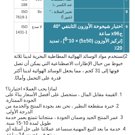
عند الكسر ،٪
188
8
تغيير الصلابة ، °
≤8
ISO
(شور أ)
7619-1
اختبار شيخوخة الأوزون الثابت
في 40
º
9
لا صدع
ISO
1431-1
ج
96 ساعة
x
-8
[تركيز الأوزون (50
±
5) × 10
] ، تمديد
20٪
2)
تستخدم مواد الوسائد الهوائية المطاطية البحرية لدينا ثلاثة
خيوط من حبال الإطارات الاصطناعية التي يمكن أن تصل
قوتها إلى 31 كجم ، مما يجعل الوسائد الهوائية لدينا أكثر
قدرة على التحمل وأمانًا.
لماذا يحب العملاء اختيارنا؟
1. القيمة مقابل المال ، ستحصل على أفضل الأسعار بناءً على
الجودة الممتازة.
2. خبرة منقطعة النظير ، نحن نعد بجودة المنتج والخدمة من
الدرجة الأولى.
3. عمر المنتج الجيد وضمان الجودة ، منتجاتنا تتمتع بعمر خدمة
طويل لمدة 10-15 سنة.
4. خدمة ما بعد البيع المهنية.سنساعد عملائنا على حل أسئلة أي
منتج في غضون 24 ساعة.