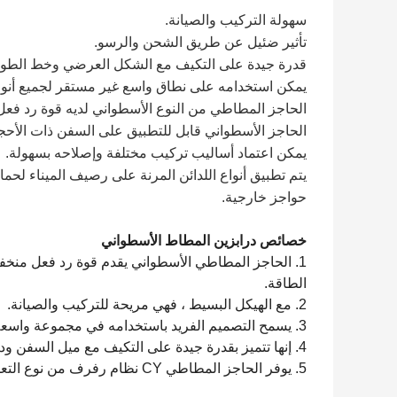
سهولة التركيب والصيانة.
تأثير ضئيل عن طريق الشحن والرسو.
قدرة جيدة على التكيف مع الشكل العرضي وخط الطول 
يمكن استخدامه على نطاق واسع غير مستقر لجميع أنوا
الحاجز المطاطي من النوع الأسطواني لديه قوة رد 
الحاجز الأسطواني قابل للتطبيق على السفن ذات الأحجا
يمكن اعتماد أساليب تركيب مختلفة وإصلاحه بسهولة.
يتم تطبيق أنواع اللدائن المرنة على رصيف الميناء لحم
حواجز خارجية.
خصائص درابزين المطاط الأسطواني
1. الحاجز المطاطي الأسطواني يقدم قوة رد فعل 
الطاقة.
2. مع الهيكل البسيط ، فهي مريحة للتركيب والصيانة.
3. يسمح التصميم الفريد باستخدامه في مجموعة واسعة من التطبيقات ، دون قيود من حجم السفينة وحجم الميناء ، إلخ.
4. إنها تتميز بقدرة جيدة على التكيف مع ميل السفن ودحرجتها أثناء الرسو.
5. يوفر الحاجز المطاطي CY نظام رفرف من نوع التعليق المثالي لحماية السفن المختلفة ، السفن والأحواض ، إلخ.