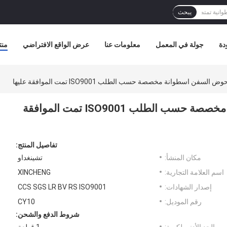
يبحث
دة
جولة في المعمل
معلومات عنا
عرض الواقع الافتراضي
منت
ن اسطوانة مخصصة حسب الطلب ISO9001 تمت الموافقة عليها
مصدات مطاطية لحوض السفن اسطوانة مخصصة حسب الطلب ISO9001 تمت الموافقة
تفاصيل المنتج:
مكان المنشأ:
تشينغداو
اسم العلامة التجارية:
XINCHENG
إصدار الشهادات:
CCS SGS LR BV RS ISO9001
رقم الموديل:
CY10
شروط الدفع والشحن: