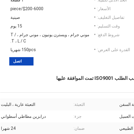
الحد الأدنى لكمية:
1 قطعة
الأسعار:
$200-6000/piece
تفاصيل التغليف:
صينية
وقت التسليم:
15 يوم
شروط الدفع:
موني جرام ، ويسترن يونيون ، موني جرام ، T /
T ، L / C.
القدرة على العرض:
150pcs شهريا
اتصل
موافقة عليها
التعبئة:
التعبئة عارية ، البليت
العميل
جزء:
درابزين مطاطي أسطواني
الطبيعي
ضمان:
24 شهرا