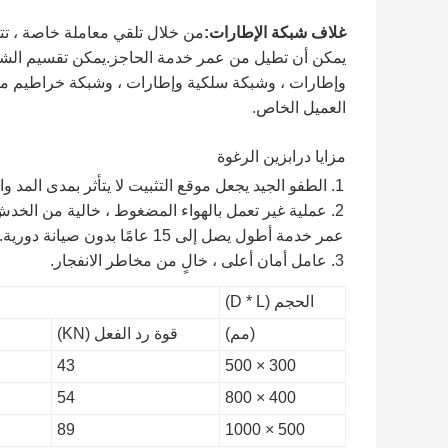
غلاف شبكة الإطارات:
من خلال تلقي معاملة خاصة ، تتمت
يمكن أن تطيل من عمر خدمة الحاجز.يمكن تقسيم الشك
وإطارات ، وشبكة سلكية وإطارات ، وشبكة خراطيم م
العميل الخاص.
مزايا درابزين الرغوة
1. الطفو الجيد يجعل موقع التثبيت لا يتأثر بمدى المد والجزر.
2. عملية غير تعمل بالهواء المضغوط ، خالية من الخدش
عمر خدمة أطول يصل إلى 15 عامًا بدون صيانة دورية.
3. عامل أمان أعلى ، خالٍ من مخاطر الانفجار.
الحجم (D * L)
(مم)
قوة رد الفعل (KN)
43
300 × 500
54
400 × 800
89
500 × 1000