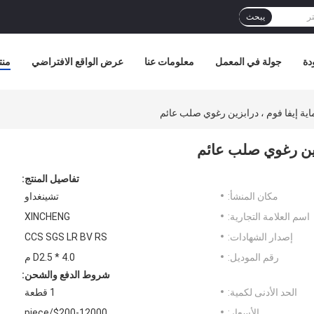
يبحث
دة
جولة في المعمل
معلومات عنا
عرض الواقع الافتراضي
منت
 إيفا فوم ، درابزين رغوي صلب عائم
ين رغوي صلب عائم
تفاصيل المنتج:
مكان المنشأ:
تشينغداو
اسم العلامة التجارية:
XINCHENG
إصدار الشهادات:
CCS SGS LR BV RS
رقم الموديل:
D2.5 * 4.0 م
شروط الدفع والشحن:
الحد الأدنى لكمية:
1 قطعة
الأسعار:
$200-12000/piece