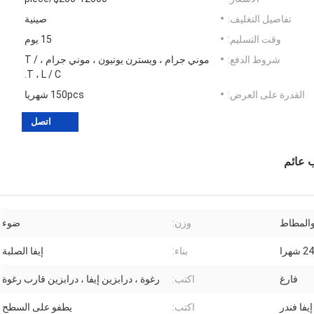
تفاصيل التغليف:
صينية
وقت التسليم:
15 يوم
شروط الدفع:
موني جرام ، ويسترن يونيون ، موني جرام ، T /
T ، L / C.
القدرة على العرض:
150pcs شهريا
اتصل
 عائم
والمطاط
وزن:
ضوء
24 شهرا
بناء:
إيفا الصلبة
فارغ
اكتب:
رغوة ، درابزين إيفا ، درابزين قارب رغوة
إيفا فندر
اكتب:
يطفو على السطح