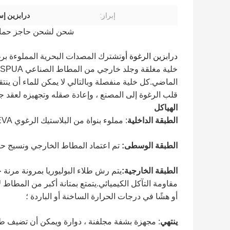
إبراز:
درابزين إس
شحن لشحن حاجز حماية 
درابزين الرغوة أو
الماضي.كل خلية منفصلة وبالتالي لا يمكن للماء أن ين
قلب الرغوة إلى المصنع ، وإعادة صقله وتجهيزه لعقد جد
الهياكل
الطبقة الداخلية
: مملوء بنواة من البلاستيك الرغوي EVA مغلق الخلية لامتصاص الطاقة المرنة ، والتي لا تغرق أبدًا ؛
الطبقة الوسطى:
تم اعتماد المطاط الخارجي ونسيج حبل البولي أميد 
الطبقة الخارجية:
يتم رش طلاء البوليوريا بمرونة مرنة 
مقاومة التآكل الكيميائي.يتمتع بمتانة أكبر من المطا
أو هشًا في درجات الحرارة الساخنة أو الباردة ؛
ينتهي
: مجهزة بشفة مجلفنة ، دوارة ويمكن أن تضيف ط