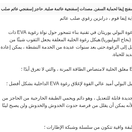
فنج إيفا لحماية السفن
,
مصدات إسفنجية عائمة صلبة
,
حاجز إسفنجي عائم صلب
إيفا فوم ، درابزين رغوي صلب عائم
تشترك المصدات البحرية المملوءة برغوة البولي يوريثان في تقنية بناء تتمحور حول نواة رغوية EVA ذات
خلية مغلقة وجلد خارجي من المطاط الصناعي SPUA (بخاخ البوليوريا).هيكل رغوة الخلية المغلقة يجعل الثقوب شيئًا من
تقل إلى الرغوة.حتى بعد سنوات عديدة من الخدمة النشطة ، يمكن إعادة
يد للحياة.
عالي القوة لإغلاق رغوة EVA الداخلية بشكل أفضل ؛
جديدة قابلة للتعديل ، وهو دائم ويحمي الطبقة الخارجية من الحاجز من
ط لأنه يمكن أن يقلل من فرصة حدوث الخدوش والخدوش ولن يصبح لينًا
بقة واقية تتكون من سلسلة وشبكة الإطارات ؛