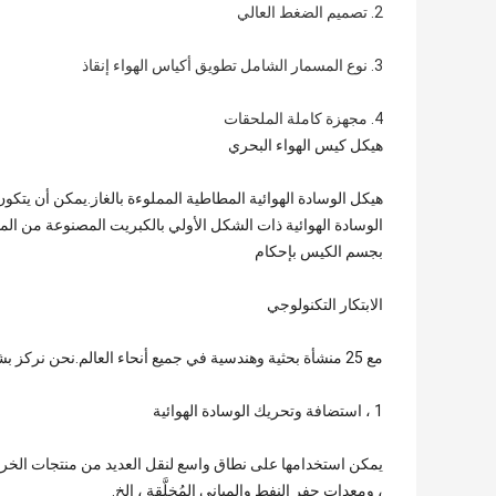
2. تصميم الضغط العالي
3. نوع المسمار الشامل تطويق أكياس الهواء إنقاذ
4. مجهزة كاملة الملحقات
هيكل كيس الهواء البحري
هيكل الوسادة الهوائية المطاطية المملوءة بالغاز.يمكن أن ي
الوسادة الهوائية ذات الشكل الأولي بالكبريت المصنوعة من الم
بجسم الكيس بإحكام
الابتكار التكنولوجي
مع 25 منشأة بحثية وهندسية في جميع أنحاء العالم.نحن نركز بشدة على تطوير التكنولوجيا المبتكرة التي تضيف قيمة لعملائنا.
1 ، استضافة وتحريك الوسادة الهوائية
يمكن استخدامها على نطاق واسع لنقل العديد من منتجات الخرسا
، ومعدات حفر النفط والمباني المُخلَّقة ، إلخ.