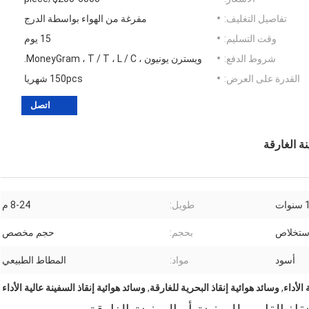
تفاصيل التغليف:
مفرغة من الهواء بواسطة الدرج
وقت التسليم:
15 يوم
شروط الدفع:
ويسترن يونيون ، MoneyGram ، T / T ، L / C.
القدرة على العرض:
150pcs شهريا
اتصل
نة الغارقة
طويل:
8-24 م
ستخلاص
بحجم:
حجم مخصص
أسود
مواد:
المطاط الطبيعي
 الأداء
,
وسائد هوائية إنقاذ البحرية للغارقة
,
وسائد هوائية إنقاذ السفينة عالية الأداء