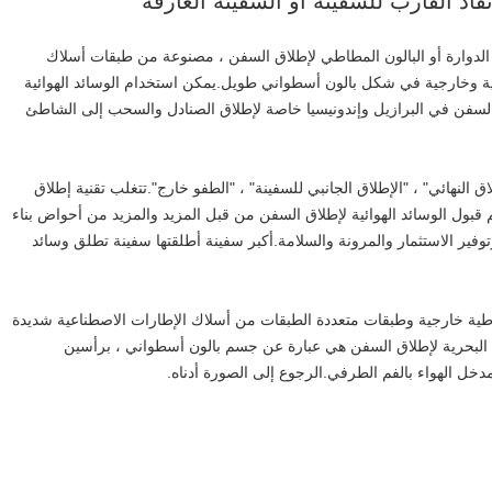
إنقاذ القارب للسفينة أو السفينة الغارقة
اس الدوارة أو البالون المطاطي لإطلاق السفن ، مصنوعة من طبقات أسلاك
ة وخارجية في شكل بالون أسطواني طويل.يمكن استخدام الوسائد الهوائية
السفن في البرازيل وإندونيسيا خاصة لإطلاق الصنادل والسحب إلى الشاطئ
"الإطلاق النهائي" ، "الإطلاق الجانبي للسفينة" ، "الطفو خارج".تتغلب تقنية إطلاق
 قبول الوسائد الهوائية لإطلاق السفن من قبل المزيد والمزيد من أحواض بناء
توفير الاستثمار والمرونة والسلامة.أكبر سفينة أطلقتها سفينة تطلق وسائد
مطاطية خارجية وطبقات متعددة الطبقات من أسلاك الإطارات الاصطناعية شديدة
ة البحرية لإطلاق السفن هي عبارة عن جسم بالون أسطواني ، برأسين
خل الهواء بالفم الطرفي.الرجوع إلى الصورة أدناه.