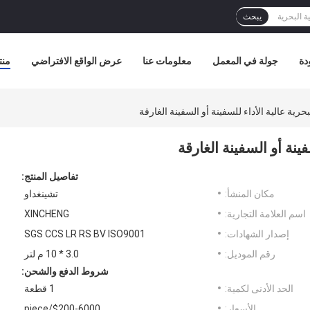
يبحث
دة
جولة في المعمل
معلومات عنا
عرض الواقع الافتراضي
منت
بحرية عالية الأداء للسفينة أو السفينة الغارقة
فينة أو السفينة الغارقة
تفاصيل المنتج:
مكان المنشأ:
تشينغداو
اسم العلامة التجارية:
XINCHENG
إصدار الشهادات:
SGS CCS LR RS BV ISO9001
رقم الموديل:
3.0 * 10 م لتر
شروط الدفع والشحن:
الحد الأدنى لكمية:
1 قطعة
الأسعار:
$200-6000/piece