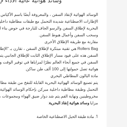
وسائد هوائية عالية الأداء ل
الوسائد الهوائية لإنقاذ السفن ، والمعروفة أيضًا باسم الأكي
الإطارات الاصطناعية شديدة التحمل مع طبقات مطاطية داخلي
البحرية لإطلاق السفن والرسو الجاف للبارجة في حوض بناء 
وسحب السفن وأعمال هبوط السفن.
مقارنة مع طريقة الإطلاق الأخرى
Rollers Bag هي تقنية مبتكرة لإطلاق السفن ، تقارن بـ 
السفن هذه على قيود مسار الإطلاق الثابت للإطلاق الجانبي.يتم
السفن في جميع أنحاء العالم نظرًا لمزاياها في توفير الوقت و
هوائية تصل حمولتها إلى 100 ألف طن ساكن.
مادة البالون المطاطي البحري
يتم تصنيع الوسائد الهوائية البحرية القابلة للنفخ من طبقة 
التحمل وطبقة مطاطية داخلية مبركن بإحكام.الوسائد الهوائي
مخروطينين ونهاية الفم.يتم شد دوار ضيق الهواء ومجموعات مد
مزايا
وسائد هوائية إنقاذ البحرية
:
1. مادة طبقة الحبل الاصطناعية الخاصة