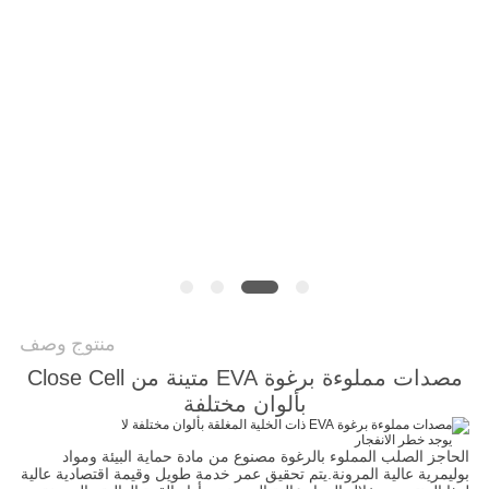
خريطة
الموقع
PRIVACY
POLICY
منتوج وصف
مصدات مملوءة برغوة EVA متينة من Close Cell
بألوان مختلفة
الحاجز الصلب المملوء بالرغوة مصنوع من مادة حماية البيئة ومواد
بوليمرية عالية المرونة.يتم تحقيق عمر خدمة طويل وقيمة اقتصادية عالية