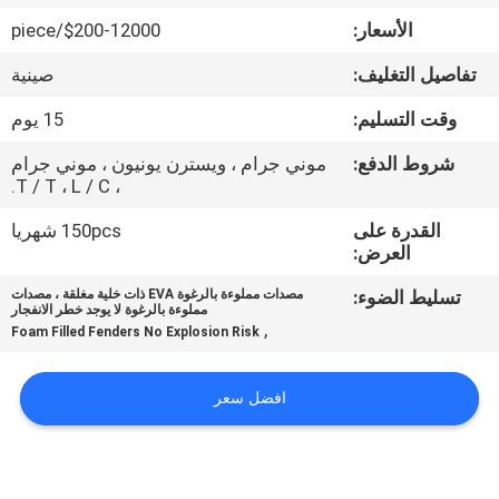
جولة
الأسعار:
$200-12000/piece
في
تفاصيل التغليف:
صينية
المعمل
وقت التسليم:
15 يوم
مراقبة
شروط الدفع:
موني جرام ، ويسترن يونيون ، موني جرام
، T / T ، L / C.
الجودة
القدرة على
150pcs شهريا
العرض:
اتصل
تسليط الضوء:
مصدات مملوءة بالرغوة EVA ذات خلية مغلقة ، مصدات
بنا
مملوءة بالرغوة لا يوجد خطر الانفجار
,
Foam Filled Fenders No Explosion Risk
أخبار
افضل سعر
حالات