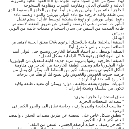
لهذا المنتج من خلال المواد عالية الجودة مع أداء القوة العالية والمرونة
العالية والالتصاق العالي ومقاومة التسرب ومقاومة الشيخوخة.
الحاجز العائم من البولي يوريثين هو أيضًا نوع من الحاجز المضغوط الذي
يبني طبقة واقية خارجية مع مادة البولي يوريثين والمواد ويعتمد مادة
رغوة البولي يوريثين أو رغوة بلاستيكية كوسيط عازل ؛ سيتم تقليل
التأثيرات المدمرة على الأرصفة والسفن عن طريق الضغط لامتصاص
طاقة الصدمة من السفن في سياق استخدام مصدات عائمة من البولي
يوريثين.
الهياكل
الطبقة الداخلية: مليئة بالبلاستيك الرغوي EVA مغلق الخلية لامتصاص
الطاقة المرنة ، والتي لا تغرق أبدًا
الطبقة الوسطى: تم اعتماد المطاط الخارجي ونسيج حبل البولي أميد
عالي القوة لإغلاق رغوة EVA الداخلية بشكل أفضل ؛
الطبقة الخارجية: رشها بمرونة مرنة جديدة قابلة للتعديل من البوليوريا ،
طلاء البوليوريا دائم ويحمي الطبقة الخارجية من الحاجز من مقاومة
التآكل الكيميائي.يتمتع بمتانة أكبر من المطاط لأنه يمكن أن يقلل من
فرصة حدوث الخدوش والخدوش ولن يصبح لينًا أو هشًا في درجات
الحرارة الساخنة أو الباردة ؛
النهايات: مجهزة بشفة مجلفنة ، دوارة ويمكن أن تضيف طبقة واقية
تتكون من سلسلة وشبكة إطارات ؛
نطاق استخدام الحاجز البحري:
* مصدات المحطات البحرية
* مناسب للجاذبية ولندن وارف ، وخاصة نطاق المد والجزر الكبير في
الرصيف
* ينطبق بشكل خاص على السفينة عن طريق مصدات السفن ، والمصد
العائم أكثر قابلية للتكيف
* كحاجز رصيف ، حماية أرصفة الجسر ، السفن من التلف ؛