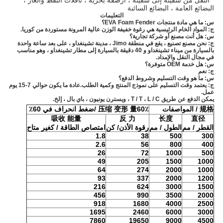
* النقل من سفينة إلى سفينة ، أرصفة بحرية ، ناقلات النفط والغاز ،
البضائع العامة ، البضائع السائبة
التعليمات
س: ما هي مادة منتجات EVA Foam Fender؟
ج: المواد الخام الرئيسية هي رغوة خفيفة الوزن عالية المرونة مستوردة من كوريا.
س: هل أنت مصنع أو شركة تجارية؟
ج: نحن مصنع تصنيع ، يقع في منطقة Jimo ، مدينة تشينغداو ، على بعد ساعة واحدة
بالسيارة من ميناء تشينغداو و 40 دقيقة بالسيارة إلى مطار تشينغداو ، وهو مناسب
في مجال النقل والإمداد.
س: هل خدمة OEM متوفرة؟
ج: نعم
س: ما هو وقت التسليم وشروط الدفع؟
ج: يعتمد وقت التسليم على نموذج المنتج وكمية الطلب.عادة ما يكون حوالي 7-15 يوم
عمل.
يمكن الدفع عن طريق T / T ، L / C ، ويسترن يونيون ، باي بال ، إلخ.
规格 / المواصفات
60٪ /
压缩 变形 量
ضغط
انحراف في
60٪
吸收 能量
反 力
长度
直径
القطر / مم
الطول / مم
ر
قوة الأذن
/ كن
امتصاص الطاقة
/ ك
غير متاح
1.8
38
500
300
2.6
5
6
800
400
26
72
1000
500
49
205
1500
1000
64
274
2000
1000
9
3
337
2000
1200
2
1
6
624
3000
1500
4
56
9
90
3500
2000
918
1680
4000
2500
1695
2460
6000
3000
7860
19650
9000
4500