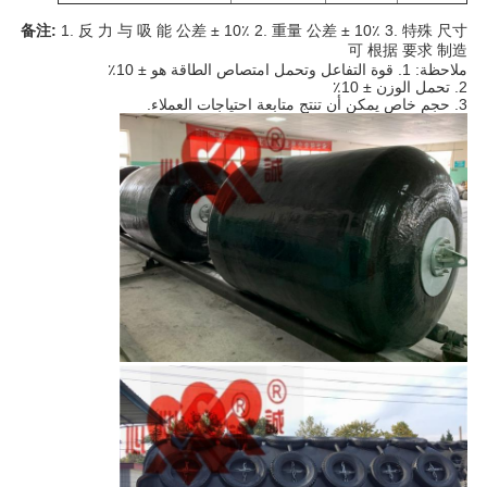
备注:
1. 反 力 与 吸 能 公差 ± 10٪ 2. 重量 公差 ± 10٪ 3. 特殊 尺寸
可 根据 要求 制造
ملاحظة: 1. قوة التفاعل وتحمل امتصاص الطاقة هو ± 10٪
2. تحمل الوزن ± 10٪
3. حجم خاص يمكن أن تنتج متابعة احتياجات العملاء.