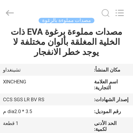
Qingdao
Xincheng
Rubber
Products
Co.,
مصدات مملوءة بالرغوة
Ltd..
All
مصدات مملوءة برغوة EVA ذات
مسكن
Rights
Reserved.
الخلية المغلقة بألوان مختلفة لا
منتجات
يوجد خطر الانفجار
عرض
مكان المنشأ:
تشينغداو
الواقع
اسم العلامة
XINCHENG
الافتراضي
التجارية:
إصدار الشهادات:
CCS SGS LR BV RS
معلومات
رقم الموديل:
dia2.0 * 3.5 م
عنا
الحد الأدنى
1 قطعة
لكمية: