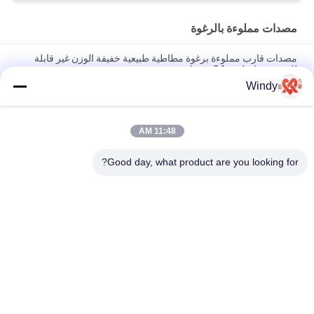
مصدات مملوءة بالرغوة
مصدات قارب مملوءة برغوة مطاطية طبيعية خفيفة الوزن غير قابلة
للغرق ضمان لمدة 24 شهرًا
Windy
مصدات مملوءة بالرغوة حاصلة على شهادة ISO تمتص الطاقة وأداء عالٍ
وغير قابل للغرق
11:48 AM
2.0 م قطرها رغوة البولي ايثيلين معبأ مصدات 3.5 م طول للقوارب
البارجة
Good day, what product are you looking for?
فئات شعبية
جميع
مصدات بحرية تعمل 
الحاجز الهوائي العائم
بالهواء المضغوط
وسائد هوائية من 
مصدات يوكوهاما 
المطاط البحري
الهوائية
وسائد هوائية إنقاذ 
إطلاق وسائد هوائية 