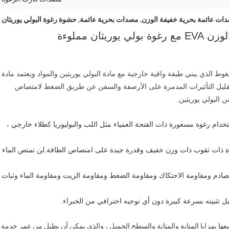
ات عائمة بحرية خفيفة الوزن
,
مصدات بحرية عائمة
,
حشوة رغوة البولي يوريثان
ثان مملوءة
غوط الذي يبني طبقة واقية خارجية مع مادة البولي يوريثين والمواد ويعتمد مادة
 تقليل التأثيرات المدمرة على الأرصفة والسفن عن طريق الضغط لامتصاص
البولي يوريثين.
ديدة باستخدام رغوة مسعورة ذات الفتحة العمياء مثل اللب والبوليوريا كطلاء خارجي ،
ورة ذات ثقوب ذات وزن خفيف وقدرة جيدة على امتصاص الطاقة.لن تمتص الماء
 التصادم ومقاومة الاحتكاك ومقاومة الضغط ومقاومة الزيت ومقاومة الماء وثبات
 تثبيته بسرعة كبيرة دون أي توجيه احترافي من الخبراء.
عها بمزايا المتانة والمتانة والسطح الجميل ، والذي يمكن أن يطيل من عمر خدمة