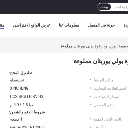
يبحث
دة
جولة في المعمل
معلومات عنا
عرض الواقع الافتراضي
منت
يفة الوزن مع رغوة بولي يوريثان مملوءة
 بولي يوريثان مملوءة
تفاصيل المنتج:
مكان المنشأ:
تشينغداو
اسم العلامة التجارية:
XINCHENG
إصدار الشهادات:
CCS SGS LR BV RS
رقم الموديل:
ديا 1.5 * 3.0 م
شروط الدفع والشحن:
الحد الأدنى لكمية:
1 قطعة
الأسعار:
$200-12000/piece