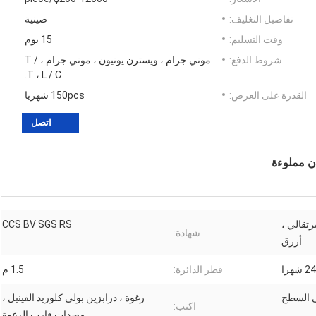
تفاصيل التغليف:
صينية
وقت التسليم:
15 يوم
شروط الدفع:
موني جرام ، ويسترن يونيون ، موني جرام ، T /
T ، L / C.
القدرة على العرض:
150pcs شهريا
اتصل
ن مملوءة
رتقالي ،
CCS BV SGS RS
شهادة:
أزرق
24 شهرا
قطر الدائرة:
1.5 م
 السطح
رغوة ، درابزين بولي كلوريد الفينيل ،
اكتب:
مصدات قارب الرغوة