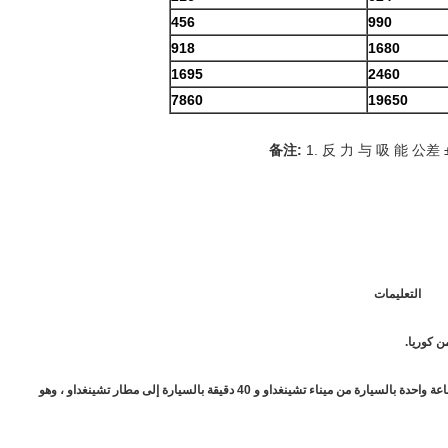
4
56
9
90
918
1680
1695
2460
7860
19650
备注:
1. 反 力 与 吸 能 公差 
التعليمات
ن كوريا.
ج: نحن مصنع تصنيع ، يقع في منطقة Jimo ، مدينة تشينغداو ، على بعد ساعة واحدة بالسيارة من ميناء تشينغداو و 40 دقيقة بالسيارة إلى مطار تشينغداو ، وهو