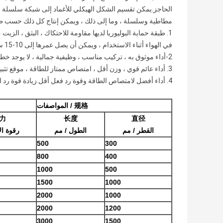
الحاجز.يمكن تقسيم الشكل الهيكلي للأغماد إلى شبكة سلسلة
مطاطية وسلسلة ، وما إلى ذلك ، ويمكن إنتاج كل ذلك حسب ط
1. طبقة حماية البوليوريا لديها مقاومة للاحتكاك ، البثق ، الز
في الهواء أثناء الاستخدام ، ويمكن أن يصل عمرها إلى 10-15 سنة ؛
2-أداء موثوق به ، تركيب مناسب ، وظيفية جمالية ، لا يوجد خطر الانفجار والسلامة العالية ؛
3. أداء عائم قوي ، وزن أقل ، امتصاص ممتاز للطاقة ، موقع تثبيت مرن دون التأثر بمدى المد والجزر.
4. أداء أفضل لامتصاص الطاقة وقوة رد فعل أقل.زيادة قوة رد الفعل واضحة عند 60٪ انحراف؛
规格 / المواصفات
 力
长度
直径
القطر / مم
الطول / مم
ر
قوة ال
500
300
800
400
1000
500
1500
1000
2000
1000
2000
1200
3000
1500