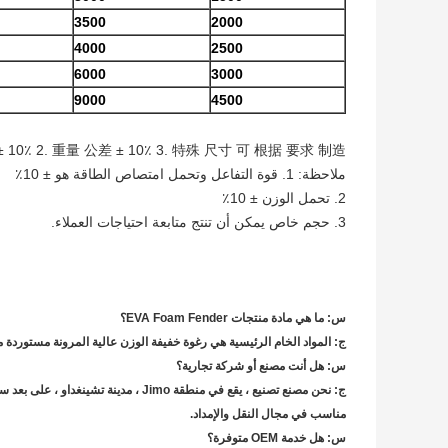
3500
2000
4000
2500
6000
3000
9000
4500
± 10٪ 2. 重量 公差 ± 10٪ 3. 特殊 尺寸 可 根据 要求 制造
ملاحظة: 1. قوة التفاعل وتحمل امتصاص الطاقة هو ± 10٪
2. تحمل الوزن ± 10٪
3. حجم خاص يمكن أن تنتج متابعة احتياجات العملاء.
س: ما هي مادة منتجات EVA Foam Fender؟
ج: المواد الخام الرئيسية هي رغوة خفيفة الوزن عالية المرونة مستوردة م
س: هل أنت مصنع أو شركة تجارية؟
مناسب في مجال النقل والإمداد.
س: هل خدمة OEM متوفرة؟