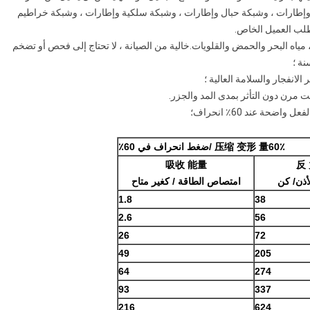
 وإطارات ، وشبكة حبال وإطارات ، وشبكة سلكية وإطارات ، وشبكة خراطيم
لب العميل الخاص.
يت ، مياه البحر والحمض والقلويات.خالية من الصيانة ، لا تحتاج إلى فحص أو تضخم
60٪ /
压缩 变形 量
ضغط
انحراف في
60٪
吸收 能量
反
أذن
/ كن
امتصاص الطاقة
/ ك
غير متاح
1.8
38
2.6
5
6
26
72
49
205
64
274
9
3
337
2
1
6
624