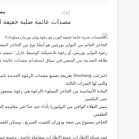
إبراز:
مصد
مصدات عائمة صلبة خفيفة الوزن EVA مع رغوة بولي يوري
الحاجز العائم من البولي يوريثين هو أيضًا نوع من الحاجز المض
رغوة البولي يوريثين أو رغوة بلاستيكية كوسيط عازل ؛ سيتم
طاقة الصدمة من السفن في سياق استخدام مصدات عائمة من 
اخترعت Xincheng طريقة تصنيع مصدات الرغوة الج
والتي لها الميزات التالية:
المادة الأساسية من الحاجز المملوء بالرغوة هي رغوة مسع
حتى التكسير
يتميز الطلاء الواقي من البوليوريا بأداء جيد جدًا في مقاومة
الطقس.
الحاجز مصنوع من شفة ودوران للتثبيت السريع ، ويمكن للعميل
غمد شبكة الإطارات: تتمتع الإطارات بمعاملة خاصة ، وتتمتع جمي