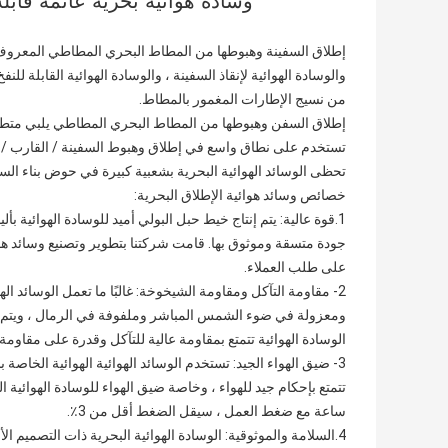
وسادة هوائية بحرية عائمة قابلة
إطلاق السفينة وهبوطها من المطاط البحري المطاطي المعروف أيضً
والوسادة الهوائية لإنقاذ السفينة ، والوسادة الهوائية القابلة ل
من نسيج الإطارات المغمور بالمطاط.
إطلاق السفن وهبوطها من المطاط البحري المطاطي يلبي متطلبات CB / T3837 و  3795
تستخدم على نطاق واسع في إطلاق وهبوط السفينة / القارب / السف
تحظى الوسائد الهوائية البحرية بشعبية كبيرة في حوض بناء الس
خصائص وسائد هوائية الإطلاق البحرية:
جودة متسقة وموثوق بها. قامت شركتنا بتطوير وتصنيع وسائد هوائية
على طلب العملاء.
2- مقاومة التآكل ومقاومة الشيخوخة: غالبًا ما تعمل الوسائد ال
ومعزولة في ضوء الشمس المباشر وملفوفة في الرمال ، ويتم إنت
الوسادة الهوائية تتمتع بمقاومة عالية للتآكل وقدرة على مقاومة الشيخ
3- ضيق الهواء الجيد: تستخدم الوسائد الهوائية الهوائية الخاصة
ساعة مع ضغط العمل ، سيقل الضغط أقل من 3٪.