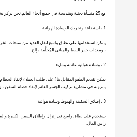
مع 25 منشأة بحثية وهندسية في جميع أنحاء العالم.نحن نركز بشدة على تطوير التكنولوجيا المبتكرة التي تضيف قيمة لعملائنا.
1 ، استضافة وتحريك الوسادة الهوائية
يمكن استخدامها على نطاق واسع لنقل العديد من منتجات الخرسا
، ومعدات حفر النفط والمباني المُخلَّقة ، إلخ.
2 ، وسادة هوائية عائمة وملء.
يمكن تقديم الطفو المقابل بناءً على طلب العملاء لإنقاذ الحطا
بمرونة في مشاريع تركيب الجسر العائم لإنقاذ حطام السفن ، 
3 ، إطلاق السفينة والهبوط وسادة هوائية
يستخدم على نطاق واسع في إنزال وإطلاق السفن الكبيرة والمتو
رأس المال.