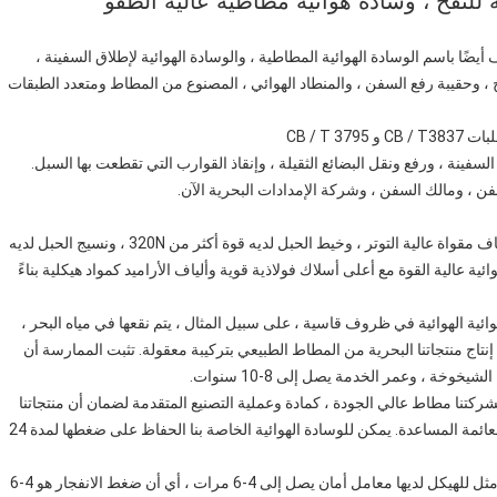
 للنفخ ، وسادة هوائية مطاطية عالية الطفو
ا باسم الوسادة الهوائية المطاطية ، والوسادة الهوائية لإطلاق السفينة ،
لنفخ ، وحقيبة رفع السفن ، والمنطاد الهوائي ، المصنوع من المطاط ومتعدد الطبقات
CB / T
ينة ، ورفع ونقل البضائع الثقيلة ، وإنقاذ القوارب التي تقطعت بها السبل.
فن ، ومالك السفن ، وشركة الإمدادات البحرية الآن.
1.قوة عالية: يتم إنتاج خيط حبل البولي أميد للوسادة الهوائية بألياف مقواة عالية التوتر ، وخيط الحبل لديه قوة أكثر من 320N ، ونسيج الحبل لديه
 عالية القوة مع أعلى أسلاك فولاذية قوية وألياف الأراميد كمواد هيكلية بناءً
هوائية الهوائية في ظروف قاسية ، على سبيل المثال ، يتم نقعها في مياه البحر ،
اج منتجاتنا البحرية من المطاط الطبيعي بتركيبة معقولة. تثبت الممارسة أن
وخة ، وعمر الخدمة يصل إلى 8-10 سنوات.
 بشركتنا مطاط عالي الجودة ، كمادة وعملية التصنيع المتقدمة لضمان أن منتجاتنا
تتمتع بإحكام جيد للهواء ، وخاصة ضيق الهواء للوسادة الهوائية العائمة المساعدة. يمكن للوسادة الهوائية الخاصة بنا الحفاظ على ضغطها لمدة 24
4.السلامة والموثوقية: الوسادة الهوائية البحرية ذات التصميم الأمثل للهيكل لديها معامل أمان يصل إلى 4-6 مرات ، أي أن ضغط الانفجار هو 4-6