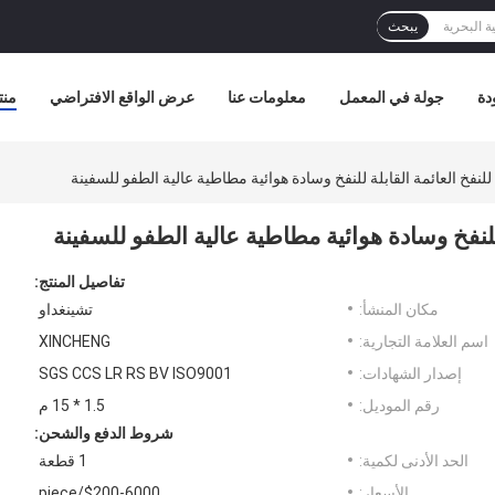
يبحث
دة
جولة في المعمل
معلومات عنا
عرض الواقع الافتراضي
منت
 للنفخ العائمة القابلة للنفخ وسادة هوائية مطاطية عالية الطفو للسفينة
ة للنفخ وسادة هوائية مطاطية عالية الطفو للسفينة
تفاصيل المنتج:
مكان المنشأ:
تشينغداو
اسم العلامة التجارية:
XINCHENG
إصدار الشهادات:
SGS CCS LR RS BV ISO9001
رقم الموديل:
1.5 * 15 م
شروط الدفع والشحن:
الحد الأدنى لكمية:
1 قطعة
الأسعار:
$200-6000/piece