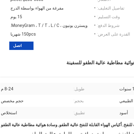
تفاصيل التغليف:
مفرغة من الهواء بواسطة الدرج
وقت التسليم:
15 يوم
شروط الدفع:
ويسترن يونيون ، MoneyGram ، T / T ، L / C.
القدرة على العرض:
150pcs شهريا
اتصل
 هوائية مطاطية عالية الطفو للسفينة
طويل:
8-24 م
الطبيعي
بحجم:
حجم مخصص
أسود
تطبيق:
استخلاص
 للنفخ
,
أكياس الهواء القابلة للنفخ عالية الطفو
,
وسادة هوائية مطاطية عالية الطفو