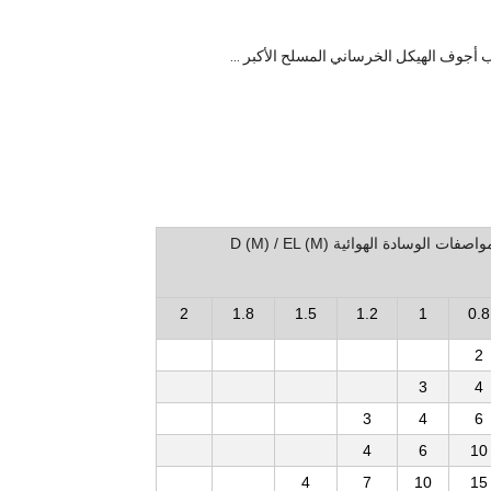
جوف الهيكل الخرساني المسلح الأكبر ...
واصفات الوسادة الهوائية D (M) / EL (M)
2
1.8
1.5
1.2
1
0.8
2
3
4
3
4
6
4
6
10
4
7
10
15