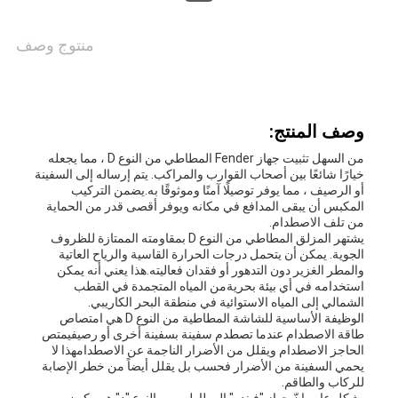
أخبار
منتوج وصف
حالات
وصف المنتج:
خريطة
من السهل تثبيت جهاز Fender المطاطي من النوع D ، مما يجعله
خيارًا شائعًا بين أصحاب القوارب والمراكب. يتم إرساله إلى السفينة
الموقع
أو الرصيف ، مما يوفر توصيلًا آمنًا وموثوقًا به.يضمن التركيب
المكبس أن يبقى المدافع في مكانه ويوفر أقصى قدر من الحماية
من تلف الاصطدام.
يشتهر المزلق المطاطي من النوع D بمقاومته الممتازة للظروف
PRIVACY
الجوية. يمكن أن يتحمل درجات الحرارة القاسية والرياح العاتية
والمطر الغزير دون التدهور أو فقدان فعاليته.هذا يعني أنه يمكن
POLICY
استخدامه في أي بيئة بحريةمن المياه المتجمدة في القطب
الشمالي إلى المياه الاستوائية في منطقة البحر الكاريبي.
الوظيفة الأساسية للشاشة المطاطية من النوع D هي امتصاص
طاقة الاصطدام عندما تصطدم سفينة بسفينة أخرى أو رصيفيمتص
الحاجز الاصطدام ويقلل من الأضرار الناجمة عن الاصطدامهذا لا
يحمي السفينة من الأضرار فحسب بل يقلل أيضاً من خطر الإصابة
للركاب والطاقم.