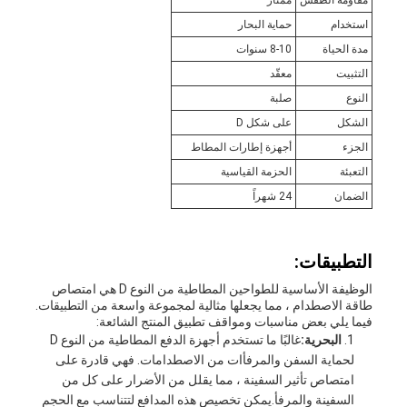
مقاومة الطقس
ممتاز
استخدام
حماية البحار
مدة الحياة
8-10 سنوات
التثبيت
معقّد
النوع
صلبة
الشكل
على شكل D
الجزء
أجهزة إطارات المطاط
التعبئة
الحزمة القياسية
الضمان
24 شهراً
التطبيقات:
الوظيفة الأساسية للطواحين المطاطية من النوع D هي امتصاص
طاقة الاصطدام ، مما يجعلها مثالية لمجموعة واسعة من التطبيقات.
فيما يلي بعض مناسبات ومواقف تطبيق المنتج الشائعة:
البحرية:
غالبًا ما تستخدم أجهزة الدفع المطاطية من النوع D
لحماية السفن والمرفأات من الاصطدامات. فهي قادرة على
امتصاص تأثير السفينة ، مما يقلل من الأضرار على كل من
السفينة والمرفأ.يمكن تخصيص هذه المدافع لتتناسب مع الحجم