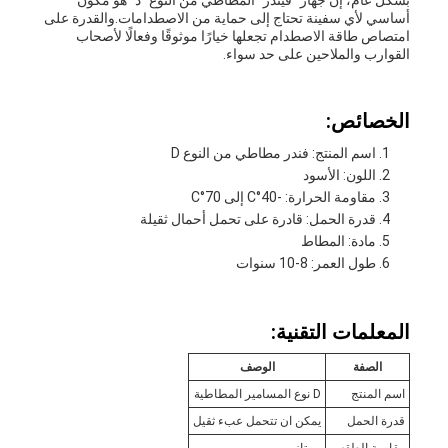
بشكل عام، إنّ جهاز "فيندر" المطاطي من النوع "د" هو مكون
أساسي لأي سفينة تحتاج إلى حماية من الاصطدامات.والقدرة على
امتصاص طاقة الاصطدام تجعلها خيارًا موثوقًا وفعالًا لأصحاب
القوارب والملاحين على حد سواء.
الخصائص:
اسم المنتج: فندر مطاطي من النوع D
اللون: الأسود
مقاومة الحرارة: -40°C إلى 70°C
قدرة الحمل: قادرة على تحمل أحمال ثقيلة
مادة: المطاط
طول العمر: 8-10 سنوات
المعلمات التقنية:
الصفة
الوصف
اسم المنتج
D نوع المسامير المطاطية
قدرة الحمل
يمكن ان تتحمل عبء ثقيل