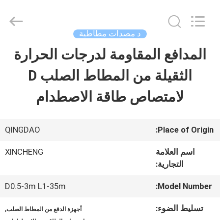
2026
Qingdao
Xincheng
Rubber
د مصدات مطاطية
Products
Co.,
المدافع المقاومة لدرجات الحرارة
مسكن
Ltd..
All
Rights
الثقيلة من المطاط الصلب D
Reserved.
منتجات
لامتصاص طاقة الاصطدام
عرض
QINGDAO
Place of Origin:
الواقع
اسم العلامة
XINCHENG
التجارية:
الافتراضي
D0.5-3m L1-35m
Model Number:
معلومات
تسليط الضوء:
,
أجهزة الدفع من المطاط الصلب