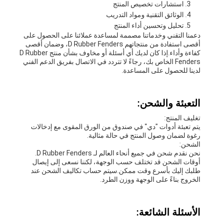
استشارات تخصيص المنتج
الوثائق التقنية ومواد التدريب
تحليل وتحسين أداء المنتج
دعمنا التقني وخدماتنا مصممة لمساعدة عملائنا على الحصول على
أقصى استفادة من منتجاتهم D Rubber Fenders، وضمان أقصى
كفاءة وأداء.إذا كان لديك أي أسئلة أو مخاوف بشأن منتج D Rubber
Fenders الخاص بك، رجاءً لا تتردد في الاتصال بفريق الدعم الفني
لدينا للحصول على المساعدة.
التعبئة والشحن:
تغليف المنتج:
يتم تعبئة أدوات "دي" في صندوق من الورق المقوى مع إدخالات
رغوة لضمان وصول المنتج في حالة مثالية.
الشحن:
نحن نقدم شحن في جميع أنحاء العالم لـ D Rubber Fenders.
أوقات الشحن قد تختلف حسب الوجهة، لكننا نسعى إلى إيصال
طلبك إليك بأسرع وقت ممكن.سيتم حساب تكاليف الشحن عند
الخروج بناءً على الوجهة ووزن الطرد.
الأسئلة الشائعة: