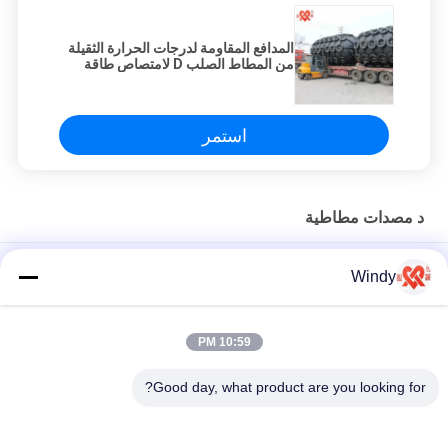
المدافع المقاومة لدرجات الحرارة الثقيلة
من المطاط الصلب D لامتصاص طاقة
الاصطدام
استمر
د مصدات مطاطية
المروحة المطاطية الصلبة من النوع D الحل النهائي لاستيعاب طاقة
Windy
الاصطدام
أجهزة الدفع الصلبة من المطاط D مقاومة ممتازة للطقس لتطبيقات
10:59 PM
متطلبة
Good day, what product are you looking for?
تثبيت المسمار المطاطي من النوع D للمحافظة على الرصيف المخصصة