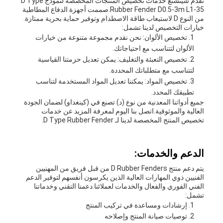
تقدم شينشنغ خدمات تخصيص المنتجات المخصصة لنموذج D Type
Rubber Fender D0.5-3m L1-35.صممت أجهزة الدفاع المطاطية
من النوع D لاستيعاب طاقة الاصطدام وتوفير حماية بحرية ممتازة.
خيارات التخصيص لدينا تشمل:
تخصيص الألوان: نحن نقدم مجموعة متنوعة من خيارات
الألوان لتتناسب مع احتياجاتك.
تخصيص التعبئة والتغليف: يمكن تعديل حزمتنا القياسية
لتتناسب مع متطلباتك المحددة.
تخصيص المواد: يمكننا تعديل المواد المستخدمة لتناسب
تطبيقك المحدد.
جميع أدواتنا المعدنية من نوع (د) تصنع في (كينغداو) لضمان الجودة
العالية والموثوقية.اتصل بنا اليوم لمعرفة المزيد عن خدمات
تخصيص المنتج المخصصة لدينا لـ D Type Rubber Fender.
الدعم والخدمات:
يتم دعم منتج D Rubber Fenders من قبل فريق من المهنيين
الفنيين ذوي المهارات العالية الذين يكرسون أنفسهم لتوفير الدعم
الفني الفوري والفعال والخدمات لعملائنا.دعمنا التقني وخدماتنا
تشمل:
إرشادات ومساعدة في تركيب المنتج
توصيات صيانة المنتج وإصلاحه